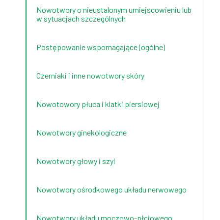
Nowotwory o nieustalonym umiejscowieniu lub
w sytuacjach szczególnych
Postępowanie wspomagające (ogólne)
Czerniaki i inne nowotwory skóry
Nowotowory płuca i klatki piersiowej
Nowotwory ginekologiczne
Nowotwory głowy i szyi
Nowotwory ośrodkowego układu nerwowego
Nowotwory układu moczowo-płciowego