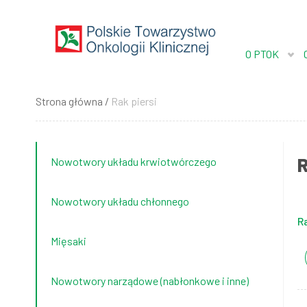
Przejdź
do
treści
O PTOK
Strona główna
Rak piersi
Ścieżka
nawigacyjna
R
Nowotwory układu krwiotwórczego
Nowotwory układu chłonnego
Ra
Mięsaki
Nowotwory narządowe (nabłonkowe i inne)