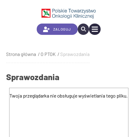
Przejdź
do
treści
ZALOGUJ
Strona główna
O PTOK
Sprawozdania
Ścieżka
nawigacyjna
Sprawozdania
Twoja przeglądarka nie obsługuje wyświetlania tego pliku.