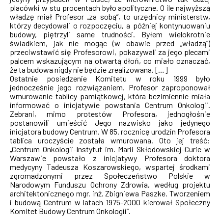
placówki w stu procentach było apolityczne. O ile najwyższą
władzę miał Profesor „za sobą”, to urzędnicy ministerstw,
którzy decydowali o rozpoczęciu, a później kontynuowaniu
budowy, piętrzyli same trudności. Byłem wielokrotnie
świadkiem, jak nie mogąc (w obawie przed „władzą”)
przeciwstawić się Profesorowi, pokazywali za jego plecami
palcem wskazującym na otwartą dłoń, co miało oznaczać,
że ta budowa nigdy nie będzie zrealizowana. […]
Ostatnie posiedzenie Komitetu w roku 1999 było
jednocześnie jego rozwiązaniem. Profesor zaproponował
wmurowanie tablicy pamiątkowej, która bezimiennie miała
informować o inicjatywie powstania Centrum Onkologii.
Zebrani, mimo protestów Profesora, jednogłośnie
postanowili umieścić Jego nazwisko jako jedynego
inicjatora budowy Centrum. W 85. rocznicę urodzin Profesora
tablica uroczyście została wmurowana. Oto jej treść:
„Centrum Onkologii-Instytut im. Marii Skłodowskiej-Curie w
Warszawie powstało z inicjatywy Profesora doktora
medycyny Tadeusza Koszarowskiego, wspartej środkami
zgromadzonymi przez Społeczeństwo Polskie w
Narodowym Funduszu Ochrony Zdrowia, według projektu
architektonicznego mgr. inż. Zbigniewa Paszke. Tworzeniem
i budową Centrum w latach 1975-2000 kierował Społeczny
Komitet Budowy Centrum Onkologii”.