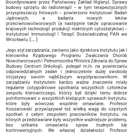
(koordynowane przez Państwowy Zakład Higieny). Sprawy
budowy sprzętu do radioterapii – w tym terapeutycznych
przyspieszaczy liniowych – powierzono Instytutowi Badań
Jądrowych, a badania nowych leków
przeciwnowotworowych (a następnie także opracowanie
krajowych technologii produkcji niektórych cytostatyków) –
Instytutowi Immunologii i Terapii Doświadczalnej PAN we
Wrocławiu. […]
Jego styl zarządzania, zarówno jako dyrektora Instytutu jak i
kierownika Rządowego Programu Zwalczania Chorób
Nowotworowych i Pełnomocnika Ministra Zdrowia do Spraw
Budowy Centrum Onkologii, polegał m.in. na powierzaniu
odpowiedzialnych zadań i jednocześnie dużej swobody
inicjatywy swoim najbliższym współpracownikom. W
zarządzaniu Instytutem bardzo ważne znaczenie miały
regularne cotygodniowe spotkania wszystkich członków
zespołu kierowniczego, którzy byli dzięki temu dobrze
poinformowani o wszystkich bieżących sprawach Instytutu,
które były wówczas wspólnie omawiane. Profesor
Koszarowski przywiązywał też wielką wagę do częstych
spotkań z całym zespołem pracowników Instytutu, na
których przedstawiane były wszystkie ważniejsze problemy,
bez unikania omawiania spraw trudnych lub
kontrowersyjnych. We własnej działalności Profesor