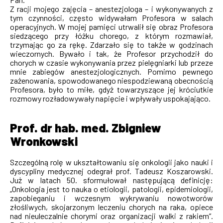
Z racji mojego zajęcia – anestezjologa – i wykonywanych z
tym czynności, często widywałam Profesora w salach
operacyjnych. W mojej pamięci utrwalił się obraz Profesora
siedzącego przy łóżku chorego, z którym rozmawiał,
trzymając go za rękę. Zdarzało się to także w godzinach
wieczornych. Bywało i tak, że Profesor przychodził do
chorych w czasie wykonywania przez pielęgniarki lub przeze
mnie zabiegów anestezjologicznych. Pomimo pewnego
zażenowania, spowodowanego niespodziewaną obecnością
Profesora, było to miłe, gdyż towarzyszące jej króciutkie
rozmowy rozładowywały napięcie i wpływały uspokajająco.
Prof. dr hab. med. Zbigniew
Wronkowski
Szczególną rolę w ukształtowaniu się onkologii jako nauki i
dyscypliny medycznej odegrał prof. Tadeusz Koszarowski.
Już w latach 50. sformułował następującą definicję:
„Onkologia jest to nauka o etiologii, patologii, epidemiologii,
zapobieganiu i wczesnym wykrywaniu nowotworów
złośliwych, skojarzonym leczeniu chorych na raka, opiece
nad nieuleczalnie chorymi oraz organizacji walki z rakiem”.