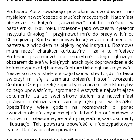
Profesora Koszarowskiego poznałem bardzo dawno – nie
myślałem nawet jeszcze o studiach medycznych. Natomiast
pierwsze zetknięcie „zawodowe” miało miejsce w
październiku 1985 roku. Profesor – jako ówczesny dyrektor
Instytutu Onkologii – przyjmował mnie do pracy w Klinice
Chirurgicznej. Spotkanie odbywało się w Jego gabinecie na
parterze, z widokiem na piękny ogród Instytutu. Rozmowa
miała raczej charakter kurtuazyjny – za kilka miesięcy
Profesor przechodził na emeryturę. Jego głównym
obszarem działań w kolejnych latach było doprowadzenie do
końca rozpoczętej budowy Centrum Onkologii na Ursynowie.
Nasze kontakty stały się częstsze w chwili, gdy Profesor
zwierzył mi się z zamiaru opisania historii tworzenia
Centrum. Czuł potrzebę zapisu tych zdarzeń, jak nikt inny był
do tego upoważniony, zgromadził wszystkie najważniejsze
dokumenty. Ja ze swej strony stałem się natychmiast
gorącym orędownikiem zamiany rękopisu w książkę.
Spędziliśmy wiele godzin na rozmowach o ponad
dwudziestoletniej, bynajmniej nie łatwej historii budowy. Z
archiwum Profesora wybieraliśmy najważniejsze dokumenty
i ilustracje. Tak powstała opowieść o nieprzypadkowym
tytule – Dać świadectwo prawdzie…
Na tym nasze kontakty „książkowe” się nie zakończyły. Z