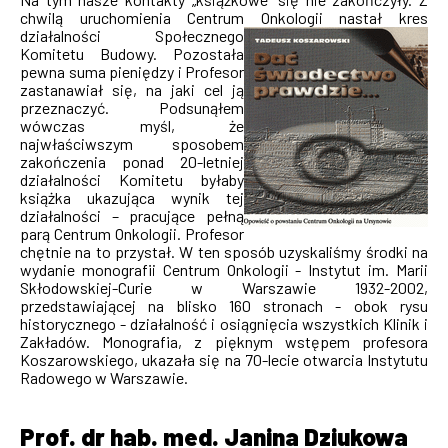
chwilą uruchomienia Centrum Onkologii nastał kres
działalności
Społecznego
Komitetu Budowy. Pozostała
pewna suma pieniędzy i Profesor
zastanawiał się, na jaki cel ją
przeznaczyć. Podsunąłem
wówczas myśl, że
najwłaściwszym sposobem
zakończenia ponad 20-letniej
działalności Komitetu byłaby
książka ukazująca wynik tej
działalności – pracujące pełną
parą Centrum Onkologii. Profesor
chętnie na to przystał. W ten sposób uzyskaliśmy środki na
wydanie monografii Centrum Onkologii - Instytut im. Marii
Skłodowskiej-Curie w Warszawie 1932-2002,
przedstawiającej na blisko 160 stronach - obok rysu
historycznego - działalność i osiągnięcia wszystkich Klinik i
Zakładów. Monografia, z pięknym wstępem profesora
Koszarowskiego, ukazała się na 70-lecie otwarcia Instytutu
Radowego w Warszawie.
Prof. dr hab. med. Janina Dziukowa