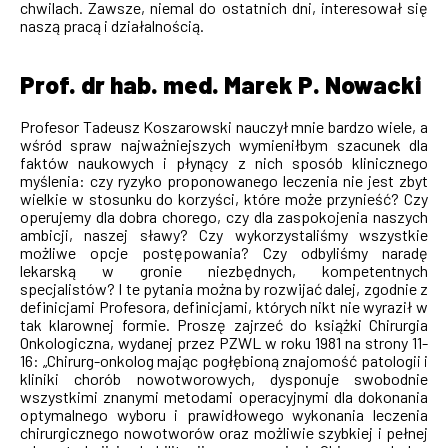
chwilach. Zawsze, niemal do ostatnich dni, interesował się
naszą pracą i działalnością.
Prof. dr hab. med. Marek P. Nowacki
Profesor Tadeusz Koszarowski nauczył mnie bardzo wiele, a
wśród spraw najważniejszych wymieniłbym szacunek dla
faktów naukowych i płynący z nich sposób klinicznego
myślenia: czy ryzyko proponowanego leczenia nie jest zbyt
wielkie w stosunku do korzyści, które może przynieść? Czy
operujemy dla dobra chorego, czy dla zaspokojenia naszych
ambicji, naszej sławy? Czy wykorzystaliśmy wszystkie
możliwe opcje postępowania? Czy odbyliśmy naradę
lekarską w gronie niezbędnych, kompetentnych
specjalistów? I te pytania można by rozwijać dalej, zgodnie z
definicjami Profesora, definicjami, których nikt nie wyraził w
tak klarownej formie. Proszę zajrzeć do książki Chirurgia
Onkologiczna, wydanej przez PZWL w roku 1981 na strony 11-
16: „Chirurg-onkolog mając pogłębioną znajomość patologii i
kliniki chorób nowotworowych, dysponuje swobodnie
wszystkimi znanymi metodami operacyjnymi dla dokonania
optymalnego wyboru i prawidłowego wykonania leczenia
chirurgicznego nowotworów oraz możliwie szybkiej i pełnej