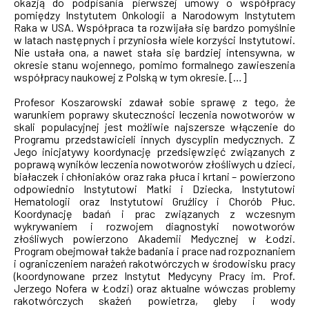
okazją do podpisania pierwszej umowy o współpracy
pomiędzy Instytutem Onkologii a Narodowym Instytutem
Raka w USA. Współpraca ta rozwijała się bardzo pomyślnie
w latach następnych i przyniosła wiele korzyści Instytutowi.
Nie ustała ona, a nawet stała się bardziej intensywna, w
okresie stanu wojennego, pomimo formalnego zawieszenia
współpracy naukowej z Polską w tym okresie. […]
Profesor Koszarowski zdawał sobie sprawę z tego, że
warunkiem poprawy skuteczności leczenia nowotworów w
skali populacyjnej jest możliwie najszersze włączenie do
Programu przedstawicieli innych dyscyplin medycznych. Z
Jego inicjatywy koordynację przedsięwzięć związanych z
poprawą wyników leczenia nowotworów złośliwych u dzieci,
białaczek i chłoniaków oraz raka płuca i krtani – powierzono
odpowiednio Instytutowi Matki i Dziecka, Instytutowi
Hematologii oraz Instytutowi Gruźlicy i Chorób Płuc.
Koordynację badań i prac związanych z wczesnym
wykrywaniem i rozwojem diagnostyki nowotworów
złośliwych powierzono Akademii Medycznej w Łodzi.
Program obejmował także badania i prace nad rozpoznaniem
i ograniczeniem narażeń rakotwórczych w środowisku pracy
(koordynowane przez Instytut Medycyny Pracy im. Prof.
Jerzego Nofera w Łodzi) oraz aktualne wówczas problemy
rakotwórczych skażeń powietrza, gleby i wody