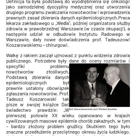
Definicja ta była podstawą do wyodrębnienia się onkologii
jako samodzielnej dyscypliny medycznej oraz utworzenia
drugiego programu zwalczania nowotworów i wprowadzenia
prawnych zasad zbierania danych epidemiologicznych.Praca
lekarza zakładowego u „Wedla”, później organizatora służby
zdrowia w prawobrzeżnej Warszawie (w czasie okupacji), a
następnie udział w odbudowie Instytutu Radowego w
Warszawie, dały nowe doświadczenia prof. Tadeuszowi
Koszarowskiemu – chirurgowi.
Walkę z rakiem zaczął ujmować z punktu widzenia zdrowia
publicznego. Potrzebne były dane do oceny rozmiarów
i
specyfiki problemu
nowotworów złośliwych.
Podstawą zbierania danych
epidemiologicznych był
prawnie ustalony obowiązek
zgłaszania nowotworów. Prof.
Tadeusz Koszarowski tak
pisze w swojej książce Dać
świadectwo prawdzie: „W
pierwszej połowie XX wieku opanowano w krajach
cywilizowanych masowe epidemie chorób zakaźnych, w tym
– bardzo złożony problem gruźlicy. Skutkiem tego było
znaczne przedłużenie przeciętnego okresu życia ludzkiego.