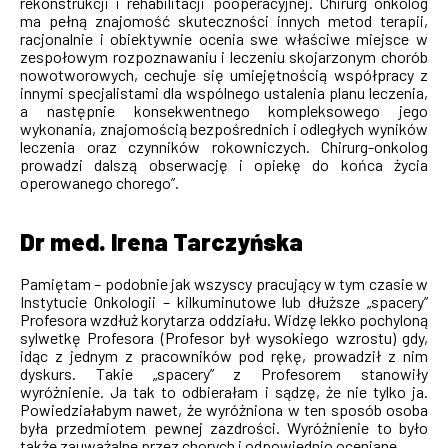
rekonstrukcji i rehabilitacji pooperacyjnej. Chirurg onkolog
ma pełną znajomość skuteczności innych metod terapii,
racjonalnie i obiektywnie ocenia swe właściwe miejsce w
zespołowym rozpoznawaniu i leczeniu skojarzonym chorób
nowotworowych, cechuje się umiejętnością współpracy z
innymi specjalistami dla wspólnego ustalenia planu leczenia,
a następnie konsekwentnego kompleksowego jego
wykonania, znajomością bezpośrednich i odległych wyników
leczenia oraz czynników rokowniczych. Chirurg-onkolog
prowadzi dalszą obserwację i opiekę do końca życia
operowanego chorego”.
Dr med. Irena Tarczyńska
Pamiętam – podobnie jak wszyscy pracujący w tym czasie w
Instytucie Onkologii – kilkuminutowe lub dłuższe „spacery”
Profesora wzdłuż korytarza oddziału. Widzę lekko pochyloną
sylwetkę Profesora (Profesor był wysokiego wzrostu) gdy,
idąc z jednym z pracowników pod rękę, prowadził z nim
dyskurs. Takie „spacery” z Profesorem stanowiły
wyróżnienie. Ja tak to odbierałam i sądzę, że nie tylko ja.
Powiedziałabym nawet, że wyróżniona w ten sposób osoba
była przedmiotem pewnej zazdrości. Wyróżnienie to było
także zauważalne przez chorych i odpowiednio oceniane.