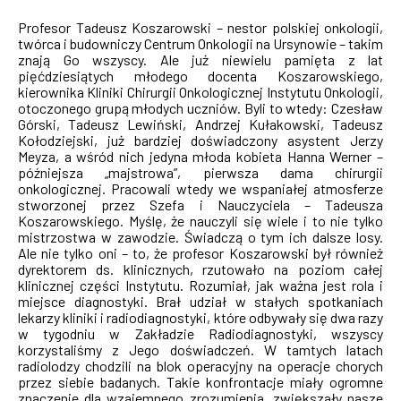
Profesor Tadeusz Koszarowski – nestor polskiej onkologii,
twórca i budowniczy Centrum Onkologii na Ursynowie – takim
znają Go wszyscy. Ale już niewielu pamięta z lat
pięćdziesiątych młodego docenta Koszarowskiego,
kierownika Kliniki Chirurgii Onkologicznej Instytutu Onkologii,
otoczonego grupą młodych uczniów. Byli to wtedy: Czesław
Górski, Tadeusz Lewiński, Andrzej Kułakowski, Tadeusz
Kołodziejski, już bardziej doświadczony asystent Jerzy
Meyza, a wśród nich jedyna młoda kobieta Hanna Werner –
późniejsza „majstrowa”, pierwsza dama chirurgii
onkologicznej. Pracowali wtedy we wspaniałej atmosferze
stworzonej przez Szefa i Nauczyciela – Tadeusza
Koszarowskiego. Myślę, że nauczyli się wiele i to nie tylko
mistrzostwa w zawodzie. Świadczą o tym ich dalsze losy.
Ale nie tylko oni – to, że profesor Koszarowski był również
dyrektorem ds. klinicznych, rzutowało na poziom całej
klinicznej części Instytutu. Rozumiał, jak ważna jest rola i
miejsce diagnostyki. Brał udział w stałych spotkaniach
lekarzy kliniki i radiodiagnostyki, które odbywały się dwa razy
w tygodniu w Zakładzie Radiodiagnostyki, wszyscy
korzystaliśmy z Jego doświadczeń. W tamtych latach
radiolodzy chodzili na blok operacyjny na operacje chorych
przez siebie badanych. Takie konfrontacje miały ogromne
znaczenie dla wzajemnego zrozumienia, zwiększały nasze