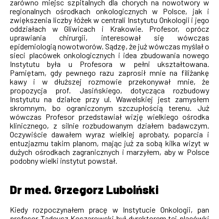
zarówno miejsc szpitalnych dla chorych na nowotwory w
regionalnych ośrodkach onkologicznych w Polsce, jak i
zwiększenia liczby łóżek w centrali Instytutu Onkologii i jego
oddziałach w Gliwicach i Krakowie. Profesor, oprócz
uprawiania chirurgii, interesował się wówczas
epidemiologią nowotworów. Sądzę, że już wówczas myślał o
sieci placówek onkologicznych i idea zbudowania nowego
Instytutu była u Profesora w pełni ukształtowana.
Pamiętam, gdy pewnego razu zaprosił mnie na filiżankę
kawy i w dłuższej rozmowie przekonywał mnie, że
propozycja prof. Jasińskiego, dotycząca rozbudowy
Instytutu na działce przy ul. Wawelskiej jest zamysłem
skromnym, bo ograniczonym szczupłością terenu. Już
wówczas Profesor przedstawiał wizję wielkiego ośrodka
klinicznego, z silnie rozbudowanym działem badawczym.
Oczywiście dawałem wyraz wielkiej aprobaty, poparcia i
entuzjazmu takim planom, mając już za sobą kilka wizyt w
dużych ośrodkach zagranicznych i marzyłem, aby w Polsce
podobny wielki instytut powstał.
Dr med. Grzegorz Luboiński
Kiedy rozpoczynałem pracę w Instytucie Onkologii, pan
profesor Tadeusz Koszarowski był dyrektorem tej placówki