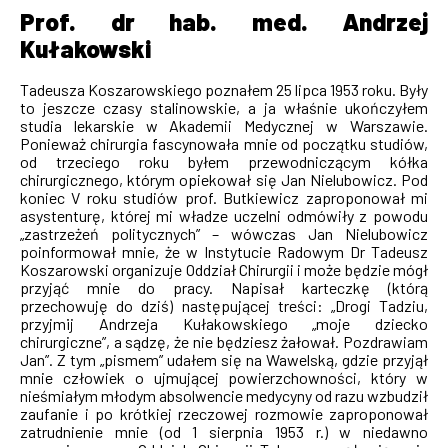
Prof. dr hab. med. Andrzej
Kułakowski
Tadeusza Koszarowskiego poznałem 25 lipca 1953 roku. Były
to jeszcze czasy stalinowskie, a ja właśnie ukończyłem
studia lekarskie w Akademii Medycznej w Warszawie.
Ponieważ chirurgia fascynowała mnie od początku studiów,
od trzeciego roku byłem przewodniczącym kółka
chirurgicznego, którym opiekował się Jan Nielubowicz. Pod
koniec V roku studiów prof. Butkiewicz zaproponował mi
asystenturę, której mi władze uczelni odmówiły z powodu
„zastrzeżeń politycznych” – wówczas Jan Nielubowicz
poinformował mnie, że w Instytucie Radowym Dr Tadeusz
Koszarowski organizuje Oddział Chirurgii i może będzie mógł
przyjąć mnie do pracy. Napisał karteczkę (którą
przechowuję do dziś) następującej treści: „Drogi Tadziu,
przyjmij Andrzeja Kułakowskiego „moje dziecko
chirurgiczne”, a sądzę, że nie będziesz żałował. Pozdrawiam
Jan”. Z tym „pismem” udałem się na Wawelską, gdzie przyjął
mnie człowiek o ujmującej powierzchowności, który w
nieśmiałym młodym absolwencie medycyny od razu wzbudził
zaufanie i po krótkiej rzeczowej rozmowie zaproponował
zatrudnienie mnie (od 1 sierpnia 1953 r.) w niedawno