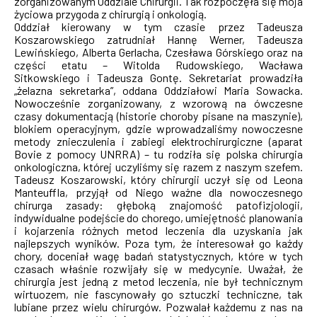
zorganizowanym Oddziale Chirurgii. Tak rozpoczęła się moja
życiowa przygoda z chirurgią i onkologią.
Oddział kierowany w tym czasie przez Tadeusza
Koszarowskiego zatrudniał Hannę Werner, Tadeusza
Lewińskiego, Alberta Gerlacha, Czesława Górskiego oraz na
części etatu – Witolda Rudowskiego, Wacława
Sitkowskiego i Tadeusza Gontę. Sekretariat prowadziła
„żelazna sekretarka”, oddana Oddziałowi Maria Sowacka.
Nowocześnie zorganizowany, z wzorową na ówczesne
czasy dokumentacją (historie choroby pisane na maszynie),
blokiem operacyjnym, gdzie wprowadzaliśmy nowoczesne
metody znieczulenia i zabiegi elektrochirurgiczne (aparat
Bovie z pomocy UNRRA) – tu rodziła się polska chirurgia
onkologiczna, której uczyliśmy się razem z naszym szefem.
Tadeusz Koszarowski, który chirurgii uczył się od Leona
Manteuffla, przyjął od Niego ważne dla nowoczesnego
chirurga zasady: głęboką znajomość patofizjologii,
indywidualne podejście do chorego, umiejętność planowania
i kojarzenia różnych metod leczenia dla uzyskania jak
najlepszych wyników. Poza tym, że interesował go każdy
chory, doceniał wagę badań statystycznych, które w tych
czasach właśnie rozwijały się w medycynie. Uważał, że
chirurgia jest jedną z metod leczenia, nie był technicznym
wirtuozem, nie fascynowały go sztuczki techniczne, tak
lubiane przez wielu chirurgów. Pozwalał każdemu z nas na