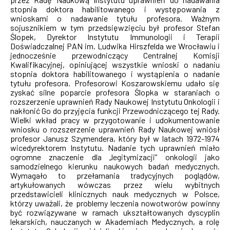
stopnia doktora habilitowanego i występowania z
wnioskami o nadawanie tytułu profesora. Ważnym
sojusznikiem w tym przedsięwzięciu był profesor Stefan
Ślopek, Dyrektor Instytutu Immunologii i Terapii
Doświadczalnej PAN im. Ludwika Hirszfelda we Wrocławiu i
jednocześnie przewodniczący Centralnej Komisji
Kwalifikacyjnej, opiniującej wszystkie wnioski o nadaniu
stopnia doktora habilitowanego i wystąpienia o nadanie
tytułu profesora. Profesorowi Koszarowskiemu udało się
zyskać silne poparcie profesora Ślopka w staraniach o
rozszerzenie uprawnień Rady Naukowej Instytutu Onkologii i
nakłonić Go do przyjęcia funkcji Przewodniczącego tej Rady.
Wielki wkład pracy w przygotowanie i udokumentowanie
wniosku o rozszerzenie uprawnień Rady Naukowej wniósł
profesor Janusz Szymendera, który był w latach 1972-1974
wicedyrektorem Instytutu. Nadanie tych uprawnień miało
ogromne znaczenie dla „legitymizacji” onkologii jako
samodzielnego kierunku naukowych badań medycznych.
Wymagało to przełamania tradycyjnych poglądów,
artykułowanych wówczas przez wielu wybitnych
przedstawicieli klinicznych nauk medycznych w Polsce,
którzy uważali, że problemy leczenia nowotworów powinny
być rozwiązywane w ramach ukształtowanych dyscyplin
lekarskich, nauczanych w Akademiach Medycznych, a rolę