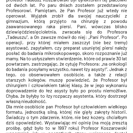
od dwóch lat. Po paru dniach zostałem przedstawiony
Profesorowi. Pamiętam, że Pan Profesor już wtedy nie
operował. Wyjątek zrobił dla swojej nauczycielki z
gimnazjum, którą przyjęto na chirurgię z powodu
zaawansowanego raka piersi. Pani, wówczas blisko
dziewięćdziesięcioletnia, zwracała się do Profesora
„Tadeuszu”, a On zawsze mówił do niej: „Pani Profesor”. Po
operacji, przy której miałem zaszczyt (nie bez tremy)
asystować, zapytałem, czy preparat usuniętej piersi należy
posłać do badania mikroskopowego, skoro rozpoznanie już
mamy. Na to usłyszałem stwierdzenie, które od prawie 30 lat
powtarzam, zastrzegając, że cytuję Profesora: „na onkologii
do badania posyłamy wszystko, nawet łzy asysty!”. Jednak z
tego, co obserwowałem osobiście, a także z relacji
starszych kolegów, muszę powiedzieć, że Profesor był
chirurgiem i człowiekiem takiej klasy, że w jego wykonaniu
doprowadzenie do łez asysty było po prostu niemożliwe.
Chyba, że byłyby to łzy rozpaczy asystenta, który dostrzegł
własną nieudolność.
Dla mnie osobiście pan Profesor był człowiekiem wielkiego
formatu, jednostką silną, której nie gięły zakręty historii.
Świadczy o tym zdarzenie, które, nie bez kozery, chciałbym
dziś opowiedzieć. Wystawiając mi opinię (na moją zresztą
prośbę, gdyż było to w 1997 roku) Profesor Koszarowski