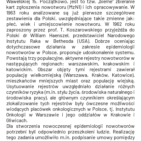
Wawelskiej 15. Początkowo, jest to tzw. „bierne” zbieranie
kart zgłoszenia nowotworu (MzN1) i ich opracowywanie. W
1963 roku analizowane są już pierwsze szczegółowe
zestawienia dla Polski, uwzględniające takie zmienne jak:
płeć, wiek i umiejscowienie nowotworu. W 1962 roku
zaproszony przez prof. T. Koszarowskiego przyjeżdża do
Polski dr William Haenszel, przedstawiciel Narodowego
Instytutu Raka w Bethesda (USA). Dobrze oceniając
dotychczasowe działania w zakresie epidemiologii
nowotworów w Polsce, proponuje udoskonalenie systemu.
Powstają trzy populacyjne, aktywne rejestry nowotworów w
następujących regionach: warszawskim, krakowskim i
katowickim. Obszar objęty tymi rejestrami zawierał
populację wielkomiejską (Warszawa, Kraków, Katowice),
mieszkańców mniejszych miast oraz populację wiejską.
Usytuowanie rejestrów uwzględniało działanie różnych
czynników ryzyka (m.in. stylu życia, środowiska naturalnego i
środowiska pracy), ale głównym czynnikiem określającym
zlokalizowanie tych rejestrów były ówczesne możliwości
wiodących placówek onkologicznych w Polsce, tj. Instytutu
Onkologii w Warszawie i jego oddziałów w Krakowie i
Gliwicach.
Dla stworzenia nowoczesnej epidemiologii nowotworów
potrzebni byli odpowiednio przeszkoleni ludzie. Realizację
tego zadania umożliwiło m.in. podpisanie umowy pomiędzy