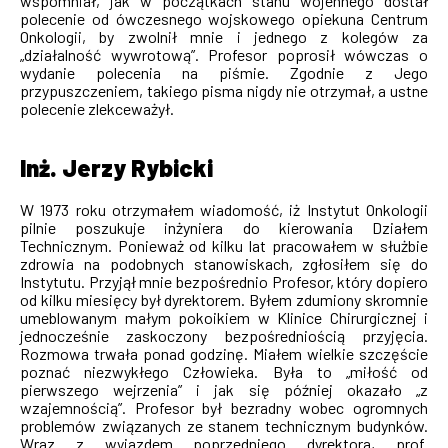
wspomniał, jak w początkach stanu wojennego dostał
polecenie od ówczesnego wojskowego opiekuna Centrum
Onkologii, by zwolnił mnie i jednego z kolegów za
„działalność wywrotową”. Profesor poprosił wówczas o
wydanie polecenia na piśmie. Zgodnie z Jego
przypuszczeniem, takiego pisma nigdy nie otrzymał, a ustne
polecenie zlekceważył.
Inż. Jerzy Rybicki
W 1973 roku otrzymałem wiadomość, iż Instytut Onkologii
pilnie poszukuje inżyniera do kierowania Działem
Technicznym. Ponieważ od kilku lat pracowałem w służbie
zdrowia na podobnych stanowiskach, zgłosiłem się do
Instytutu. Przyjął mnie bezpośrednio Profesor, który dopiero
od kilku miesięcy był dyrektorem. Byłem zdumiony skromnie
umeblowanym małym pokoikiem w Klinice Chirurgicznej i
jednocześnie zaskoczony bezpośredniością przyjęcia.
Rozmowa trwała ponad godzinę. Miałem wielkie szczęście
poznać niezwykłego Człowieka. Była to „miłość od
pierwszego wejrzenia” i jak się później okazało „z
wzajemnością”. Profesor był bezradny wobec ogromnych
problemów związanych ze stanem technicznym budynków.
Wraz z wyjazdem poprzedniego dyrektora, prof.