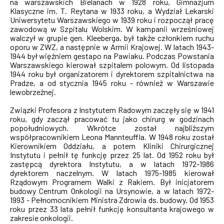
na warszawskich Bielanach w 1928 roku, Gimnazjum
Klasyczne im. T. Reytana w 1933 roku, a Wydział Lekarski
Uniwersytetu Warszawskiego w 1939 roku i rozpoczął pracę
zawodową w Szpitalu Wolskim. W kampanii wrześniowej
walczył w grupie gen. Kleeberga, był także członkiem ruchu
oporu w ZWZ, a następnie w Armii Krajowej. W latach 1943-
1944 był więźniem gestapo na Pawiaku. Podczas Powstania
Warszawskiego kierował szpitalem polowym. Od listopada
1944 roku był organizatorem i dyrektorem szpitalnictwa na
Pradze, a od stycznia 1945 roku - również w Warszawie
lewobrzeżnej.
Związki Profesora z Instytutem Radowym zaczęły się w 1941
roku, gdy zaczął pracować tu jako chirurg w godzinach
popołudniowych. Wkrótce został najbliższym
współpracownikiem Leona Mannteuffla. W 1948 roku został
Kierownikiem Oddziału, a potem Kliniki Chirurgicznej
Instytutu i pełnił tę funkcję przez 25 lat. Od 1952 roku był
zastępcą dyrektora Instytutu, a w latach 1972-1986
dyrektorem naczelnym. W latach 1975-1985 kierował
Rządowym Programem Walki z Rakiem. Był inicjatorem
budowy Centrum Onkologii na Ursynowie, a w latach 1972-
1993 - Pełnomocnikiem Ministra Zdrowia ds. budowy. Od 1953
roku przez 33 lata pełnił funkcję konsultanta krajowego w
zakresie onkologii.