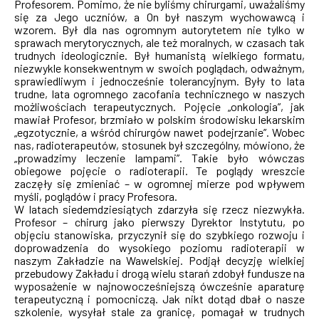
Profesorem. Pomimo, że nie byliśmy chirurgami, uważaliśmy
się za Jego uczniów, a On był naszym wychowawcą i
wzorem. Był dla nas ogromnym autorytetem nie tylko w
sprawach merytorycznych, ale też moralnych, w czasach tak
trudnych ideologicznie. Był humanistą wielkiego formatu,
niezwykle konsekwentnym w swoich poglądach, odważnym,
sprawiedliwym i jednocześnie tolerancyjnym. Były to lata
trudne, lata ogromnego zacofania technicznego w naszych
możliwościach terapeutycznych. Pojęcie „onkologia”, jak
mawiał Profesor, brzmiało w polskim środowisku lekarskim
„egzotycznie, a wśród chirurgów nawet podejrzanie”. Wobec
nas, radioterapeutów, stosunek był szczególny, mówiono, że
„prowadzimy leczenie lampami”. Takie było wówczas
obiegowe pojęcie o radioterapii. Te poglądy wreszcie
zaczęły się zmieniać – w ogromnej mierze pod wpływem
myśli, poglądów i pracy Profesora.
W latach siedemdziesiątych zdarzyła się rzecz niezwykła.
Profesor – chirurg jako pierwszy Dyrektor Instytutu, po
objęciu stanowiska, przyczynił się do szybkiego rozwoju i
doprowadzenia do wysokiego poziomu radioterapii w
naszym Zakładzie na Wawelskiej. Podjął decyzję wielkiej
przebudowy Zakładu i drogą wielu starań zdobył fundusze na
wyposażenie w najnowocześniejszą ówcześnie aparaturę
terapeutyczną i pomocniczą. Jak nikt dotąd dbał o nasze
szkolenie, wysyłał stale za granicę, pomagał w trudnych