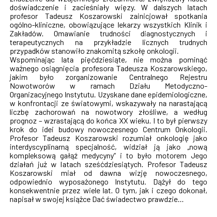
doświadczenie i zacieśniały więzy. W dalszych latach
profesor Tadeusz Koszarowski zainicjował spotkania
ogólno-kliniczne, obowiązujące lekarzy wszystkich Klinik i
Zakładów. Omawianie trudności diagnostycznych i
terapeutycznych na przykładzie licznych trudnych
przypadków stanowiło znakomitą szkołę onkologii.
Wspominając lata pięćdziesiąte, nie można pominąć
ważnego osiągnięcia profesora Tadeusza Koszarowskiego,
jakim było zorganizowanie Centralnego Rejestru
Nowotworów w ramach Działu Metodyczno-
Organizacyjnego Instytutu. Uzyskane dane epidemiologiczne,
w konfrontacji ze światowymi, wskazywały na narastającą
liczbę zachorowań na nowotwory złośliwe, a według
prognoz – wzrastającą do końca XX wieku. I to był pierwszy
krok do idei budowy nowoczesnego Centrum Onkologii.
Profesor Tadeusz Koszarowski rozumiał onkologię jako
interdyscyplinarną specjalność, widział ją jako „nową
kompleksową gałąź medycyny” i to było motorem Jego
działań już w latach sześćdziesiątych. Profesor Tadeusz
Koszarowski miał od dawna wizję nowoczesnego,
odpowiednio wyposażonego Instytutu. Dążył do tego
konsekwentnie przez wiele lat. O tym, jak i czego dokonał,
napisał w swojej książce Dać świadectwo prawdzie…