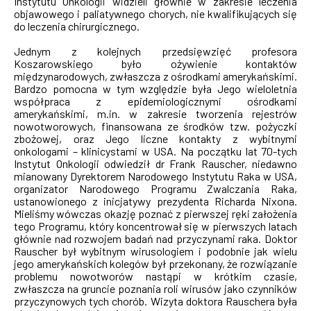
Instytutu Onkologii widzieli głównie w zakresie leczenia
objawowego i paliatywnego chorych, nie kwalifikujących się
do leczenia chirurgicznego.
Jednym z kolejnych przedsięwzięć profesora
Koszarowskiego było ożywienie kontaktów
międzynarodowych, zwłaszcza z ośrodkami amerykańskimi.
Bardzo pomocna w tym względzie była Jego wieloletnia
współpraca z epidemiologicznymi ośrodkami
amerykańskimi, m.in. w zakresie tworzenia rejestrów
nowotworowych, finansowana ze środków tzw. pożyczki
zbożowej, oraz Jego liczne kontakty z wybitnymi
onkologami – klinicystami w USA. Na początku lat 70-tych
Instytut Onkologii odwiedził dr Frank Rauscher, niedawno
mianowany Dyrektorem Narodowego Instytutu Raka w USA,
organizator Narodowego Programu Zwalczania Raka,
ustanowionego z inicjatywy prezydenta Richarda Nixona.
Mieliśmy wówczas okazję poznać z pierwszej ręki założenia
tego Programu, który koncentrował się w pierwszych latach
głównie nad rozwojem badań nad przyczynami raka. Doktor
Rauscher był wybitnym wirusologiem i podobnie jak wielu
jego amerykańskich kolegów był przekonany, że rozwiązanie
problemu nowotworów nastąpi w krótkim czasie,
zwłaszcza na gruncie poznania roli wirusów jako czynników
przyczynowych tych chorób. Wizyta doktora Rauschera była