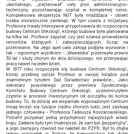
Jasińskiego, „zrejterował” cały pion administracyjno-
techniczny, pozostawiając szpital w kompletnej ruinie.
Kompleksowa ekspertyza NOT była miażdżąca – obiekt
trzeba niezwłocznie zamknąć. W tym czasie z inicjatywy
Profesora trwały intensywne przygotowania do rozpoczęcia
budowy Centrum Onkologii, którego budowa była planowana
na kilka lat. Profesor zapytał, czy jest szansa prowadzenia
remontów bieżących i zabezpieczających, licząc na
przetrwanie. Na Jego apel cała załoga podjęła wyzwanie i
tak – ogromnym wysiłkiem – „Wawelska” przetrwała prawie
30 lat i służy chorym do dnia dzisiejszego, nie przerywając
pracy nawet na jeden dzień.
W 1977 roku rozpoczęła się budowa Centrum Onkologii,
której przebieg opisał Profesor w swojej książce pod
znamiennym tytułem Dać Świadectwo prawdzie... Jako
sekretarz powołanego przez premiera Społecznego
Komitetu Budowy Centrum Onkologii, uczestniczyłem
czynnie w procesie inwestycyjnym od początku do końca
budowy. To, że dzisiaj we wspaniale wyposażonym Centrum
mogą leczyć się tysiące ciężko chorych ludzi, jest zasługą
jednego człowieka – Profesora Tadeusza Koszarowskiego.
Potrafił pozyskać pełną przychylność najwyższych władz
kraju. Zadanie było tym trudniejsze, że sam był „bezpartyjny”,
a jego zastępcy również nie należeli do PZPR. Był to chyba
jedyny przypadek w Polsce, że kierownictwo tak dużej