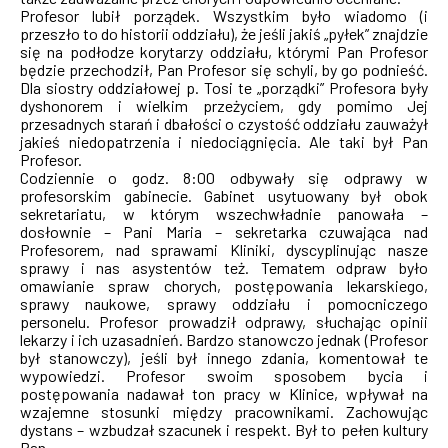
Profesor lubił porządek. Wszystkim było wiadomo (i
przeszło to do historii oddziału), że jeśli jakiś „pyłek” znajdzie
się na podłodze korytarzy oddziału, którymi Pan Profesor
będzie przechodził, Pan Profesor się schyli, by go podnieść.
Dla siostry oddziałowej p. Tosi te „porządki” Profesora były
dyshonorem i wielkim przeżyciem, gdy pomimo Jej
przesadnych starań i dbałości o czystość oddziału zauważył
jakieś niedopatrzenia i niedociągnięcia. Ale taki był Pan
Profesor.
Codziennie o godz. 8:00 odbywały się odprawy w
profesorskim gabinecie. Gabinet usytuowany był obok
sekretariatu, w którym wszechwładnie panowała –
dosłownie – Pani Maria – sekretarka czuwająca nad
Profesorem, nad sprawami Kliniki, dyscyplinując nasze
sprawy i nas asystentów też. Tematem odpraw było
omawianie spraw chorych, postępowania lekarskiego,
sprawy naukowe, sprawy oddziału i pomocniczego
personelu. Profesor prowadził odprawy, słuchając opinii
lekarzy i ich uzasadnień. Bardzo stanowczo jednak (Profesor
był stanowczy), jeśli był innego zdania, komentował te
wypowiedzi. Profesor swoim sposobem bycia i
postępowania nadawał ton pracy w Klinice, wpływał na
wzajemne stosunki między pracownikami. Zachowując
dystans – wzbudzał szacunek i respekt. Był to pełen kultury
Pan.