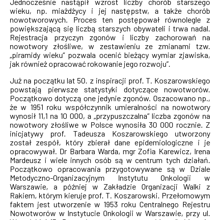
Jednocześnie nastąpił wzrost liczby chorób starszego
wieku, np. miażdżycy i jej następstw, a także chorób
nowotworowych. Proces ten postępował równolegle z
powiększającą się liczbą starszych obywateli i trwa nadal.
Rejestracja przyczyn zgonów i liczby zachorowań na
nowotwory złośliwe, w zestawieniu ze zmianami tzw.
„piramidy wieku” pozwala ocenić bieżący wymiar zjawiska,
jak również opracować rokowanie jego rozwoju”.
Już na początku lat 50. z inspiracji prof. T. Koszarowskiego
powstają pierwsze statystyki dotyczące nowotworów.
Początkowo dotyczą one jedynie zgonów. Oszacowano np.,
że w 1951 roku współczynnik umieralności na nowotwory
wynosił 11,1 na 10 000, a „przypuszczalna” liczba zgonów na
nowotwory złośliwe w Polsce wynosiła 30 000 rocznie. Z
inicjatywy prof. Tadeusza Koszarowskiego utworzony
został zespół, który zbierał dane epidemiologiczne i je
opracowywał. Dr Barbara Warda, mgr Zofia Karewicz, Irena
Mardeusz i wiele innych osób są w centrum tych działań.
Początkowo opracowania przygotowywane są w Dziale
Metodyczno-Organizacyjnym Instytutu Onkologii w
Warszawie, a później w Zakładzie Organizacji Walki z
Rakiem, którym kieruje prof. T. Koszarowski. Przełomowym
faktem jest utworzenie w 1953 roku Centralnego Rejestru
Nowotworów w Instytucie Onkologii w Warszawie, przy ul.