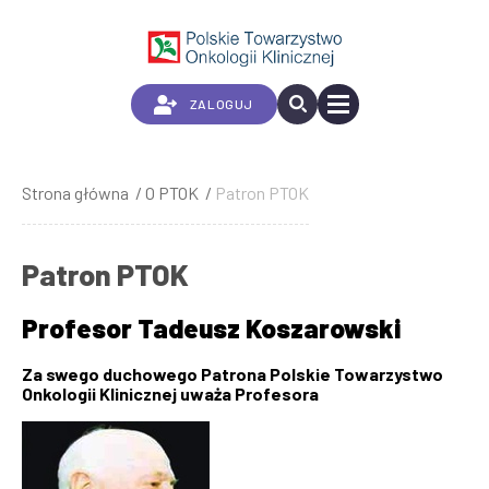
Przejdź
do
treści
ZALOGUJ
Strona główna
O PTOK
Patron PTOK
Ścieżka
nawigacyjna
Patron PTOK
Profesor Tadeusz Koszarowski
Za swego duchowego Patrona Polskie Towarzystwo
Onkologii Klinicznej uważa
Profesora