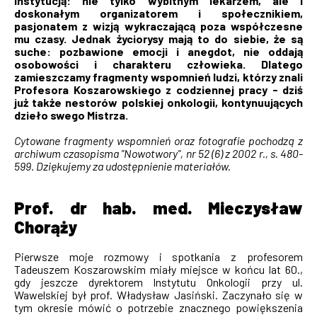
instytucją: nie tylko wybitnym lekarzem, ale i
doskonałym organizatorem i społecznikiem,
pasjonatem z wizją wykraczającą poza współczesne
mu czasy. Jednak życiorysy mają to do siebie, że są
suche: pozbawione emocji i anegdot, nie oddają
osobowości i charakteru człowieka. Dlatego
zamieszczamy fragmenty wspomnień ludzi, którzy znali
Profesora Koszarowskiego z codziennej pracy - dziś
już także nestorów polskiej onkologii, kontynuujących
dzieło swego Mistrza.
Cytowane fragmenty wspomnień oraz fotografie pochodzą z
archiwum czasopisma "Nowotwory", nr 52 (6) z 2002 r., s. 480-
599. Dziękujemy za udostępnienie materiałów.
Prof. dr hab. med. Mieczysław
Chorąży
Pierwsze moje rozmowy i spotkania z profesorem
Tadeuszem Koszarowskim miały miejsce w końcu lat 60.,
gdy jeszcze dyrektorem Instytutu Onkologii przy ul.
Wawelskiej był prof. Władysław Jasiński. Zaczynało się w
tym okresie mówić o potrzebie znacznego powiększenia