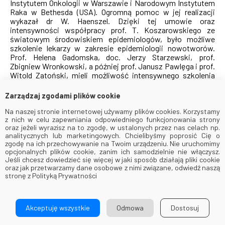
Instytutem Onkologii w Warszawie i Narodowym Instytutem
Raka w Bethesda (USA). Ogromną pomoc w jej realizacji
wykazał dr W. Haenszel. Dzięki tej umowie oraz
intensywności współpracy prof. T. Koszarowskiego ze
światowym środowiskiem epidemiologów, było możliwe
szkolenie lekarzy w zakresie epidemiologii nowotworów.
Prof. Helena Gadomska, doc. Jerzy Starzewski, prof.
Zbigniew Wronkowski, a później prof. Janusz Pawlęga i prof.
Witold Zatoński, mieli możliwość intensywnego szkolenia
się w wiodących placówkach na świecie. […]
W latach 1972-1974 kształtuje się wizja trzeciego programu
Zarządzaj zgodami plików cookie
walki z rakiem w Polsce. Wiedza, determinacja i szczególny
sposób kontaktu z ludźmi prof. T. Koszarowskiego
Na naszej stronie internetowej używamy plików cookies. Korzystamy
z nich w celu zapewniania odpowiedniego funkcjonowania strony
przemienia tę wizję w fakt stworzenia Programu
oraz jeżeli wyrazisz na to zgodę, w ustalonych przez nas celach np.
Rządowego PR-6 Zwalczanie Chorób Nowotworowych w
analitycznych lub marketingowych. Chcielibyśmy poprosić Cię o
Polsce. Program uwzględnia wszystkie ważniejsze aspekty
zgodę na ich przechowywanie na Twoim urządzeniu. Nie uruchomimy
walki z rakiem tj.: badania naukowe, oświatę zdrowotną,
opcjonalnych plików cookie, zanim ich samodzielnie nie włączysz.
zapobieganie, wykrywanie, diagnostykę, leczenie, opiekę po
Jeśli chcesz dowiedzieć się więcej w jaki sposób działają pliki cookie
leczeniu oraz organizację walki z rakiem (m.in. specjaliści,
oraz jak przetwarzamy dane osobowe z nimi związane, odwiedź naszą
łóżka, wyposażenie). Najważniejszym elementem Programu
stronę z Polityką Prywatności
PR-6 było utworzenie sieci pełnoprofilowych centrów
onkologicznych. Model pełnoprofilowego ośrodka
onkologicznego został opracowany przez prof. T.
Akceptuję wszystkie
Odmowa
Dostosuj
Koszarowskiego i prof. Z. Wronkowskiego. Podstawą
modelu było skupienie w jednym ośrodku (centrum)