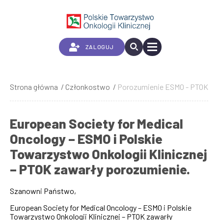
Przejdź
do
treści
ZALOGUJ
Strona główna
Członkostwo
Porozumienie ESMO - PTOK
Ścieżka
nawigacyjna
European Society for Medical
Oncology – ESMO i Polskie
Towarzystwo Onkologii Klinicznej
– PTOK zawarły porozumienie.
Szanowni Państwo,
European Society for Medical Oncology – ESMO i Polskie
Towarzystwo Onkologii Klinicznej – PTOK zawarły