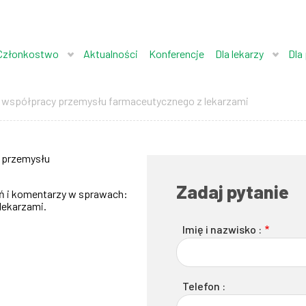
Członkostwo
Aktualności
Konferencje
Dla lekarzy
Dla
współpracy przemysłu farmaceutycznego z lekarzami
 przemysłu
Zadaj pytanie
ń i komentarzy w sprawach:
lekarzami.
Imię i nazwisko :
Telefon :