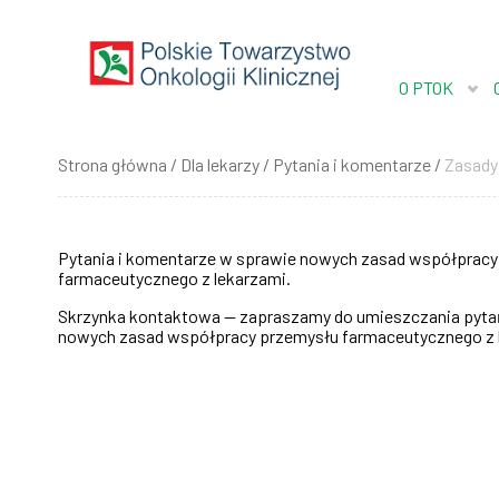
Przejdź
do
treści
O PTOK
Strona główna
Dla lekarzy
Pytania i komentarze
Zasady 
Ścieżka
nawigacyjna
Pytania i komentarze w sprawie nowych zasad współpracy
farmaceutycznego z lekarzami.
Skrzynka kontaktowa
—
zapraszamy do umieszczania pyta
nowych zasad współpracy przemysłu farmaceutycznego z 