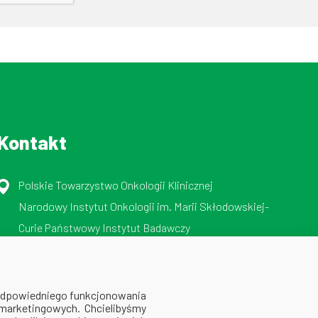
Kontakt
Polskie Towarzystwo Onkologii Klinicznej
Narodowy Instytut Onkologii im. Marii Skłodowskiej-
Curie Państwowy Instytut Badawczy
ul. Roentgena 5, 02-781 Warszawa
tel./faks: 512 606 724
 odpowiedniego funkcjonowania
 marketingowych. Chcielibyśmy