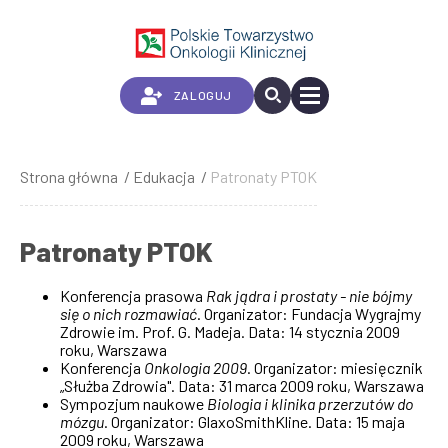
Przejdź
do
treści
ZALOGUJ
Strona główna
Edukacja
Patronaty PTOK
Ścieżka
nawigacyjna
Patronaty PTOK
Konferencja prasowa
Rak jądra i prostaty - nie bójmy
się o nich rozmawiać
. Organizator: Fundacja Wygrajmy
Zdrowie im. Prof. G. Madeja. Data: 14 stycznia 2009
roku, Warszawa
Konferencja
Onkologia 2009
. Organizator: miesięcznik
„Służba Zdrowia". Data: 31 marca 2009 roku, Warszawa
Sympozjum naukowe
Biologia i klinika przerzutów do
mózgu
. Organizator: GlaxoSmithKline. Data: 15 maja
2009 roku, Warszawa