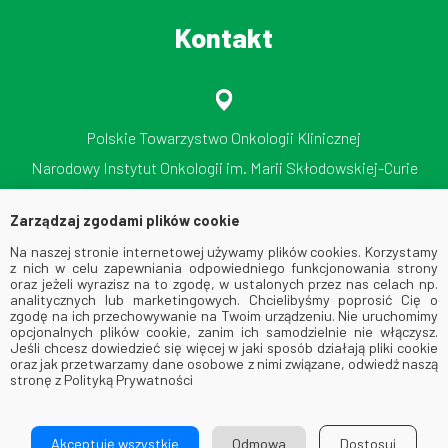
Kontakt
Polskie Towarzystwo Onkologii Klinicznej
Narodowy Instytut Onkologii im. Marii Skłodowskiej-Curie
Państwowy Instytut Badawczy
Zarządzaj zgodami plików cookie
ul. Roentgena 5, 02-781 Warszawa
Na naszej stronie internetowej używamy plików cookies. Korzystamy
tel./faks: 512 606 724
z nich w celu zapewniania odpowiedniego funkcjonowania strony
oraz jeżeli wyrazisz na to zgodę, w ustalonych przez nas celach np.
analitycznych lub marketingowych. Chcielibyśmy poprosić Cię o
zgodę na ich przechowywanie na Twoim urządzeniu. Nie uruchomimy
opcjonalnych plików cookie, zanim ich samodzielnie nie włączysz.
Jeśli chcesz dowiedzieć się więcej w jaki sposób działają pliki cookie
oraz jak przetwarzamy dane osobowe z nimi związane, odwiedź naszą
stronę z Polityką Prywatności
© 2026 Via Medica. All Rights Reserved
Akceptuję wszystkie
Odmowa
Dostosuj