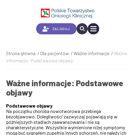
Przejdź
do
treści
ZALOGUJ
Strona główna
Dla pacjentów
Ważne informacje
Ważne
Ścieżka
informacje: Podstawowe objawy
nawigacyjna
Ważne informacje: Podstawowe
objawy
Podstawowe objawy
Na początku choroba nowotworowa przebiega
bezobjawowo. Dolegliwości zazwyczaj pojawiają się w
późniejszych stadiach zaawansowania i nie są
charakterystyczne. Wszystkie wymienione niżej symptomy
mogą być sygnałem zupełnie innych schorzeń, nie należy ich