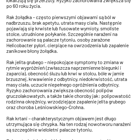
lokalizują się przerzuty. Ryzyko zachorowania zwiększa się
po 60 roku życia.
Rak żołądka – często pierwszymi objawami są ból w
nadbrzuszu, brak apetytu, utrata masy ciała. Następnie
pojawiają się krwiste lub fusowate wymioty, smoliste
stolce, utrudnione połykanie. Szczególnie narażeni na
zachorowanie są palacze tytoniu, osoby zarażone
Helicobacter pylori, cierpiące na owrzodzenia lub zapalenie
zanikowe błony żołądka.
Rak jelita grubego – niepokojące symptomy to zmiana w
rytmie wypróżnień (zwłaszcza naprzemienne biegunki i
zaparcia), obecność śluzu lub krwi w stolcu, bóle w jamie
brzusznej, krwawienie z odbytnicy, niedokrwistość, utrata
masy ciała, uczucie niepełnego opróżnienia odbytnicy.
Ryzyko zachorowania zwiększa obecność polipów
gruczolakowatych, a także takie choroby jak: polipowatość
rodzinna okrężnicy, wrzodziejące zapalenie jelita grubego
oraz choroba Leśniowskiego-Crohna.
Rak krtani – charakterystycznym objawem jest długo
utrzymująca się chrypka. Na ten rodzaj nowotworu narażeni
są szczególnie wieloletni palacze tytoniu.