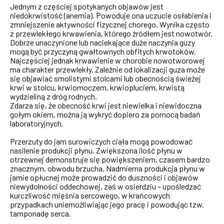
Jednym z częściej spotykanych objawów jest
niedokrwistość (anemia). Powoduje ona uczucie osłabienia i
zmniejszenie aktywności fizycznej chorego. Wynika często
z przewlekłego krwawienia, którego źródłem jest nowotwór.
Dobrze unaczynione lub naciekające duże naczynia guzy
mogą być przyczyną gwałtownych obfitych krwotoków.
Najczęściej jednak krwawienie w chorobie nowotworowej
ma charakter przewlekły. Zależnie od lokalizacji guza może
się objawiać smolistymi stolcami lub obecnością świeżej
krwi w stolcu, krwiomoczem, krwiopluciem, krwistą
wydzieliną z dróg rodnych.
Zdarza się, że obecność krwi jest niewielka i niewidoczna
gołym okiem, można ją wykryć dopiero za pomocą badań
laboratoryjnych.
Przerzuty do jam surowiczych ciała mogą powodować
nasilenie produkcji płynu. Zwiększona ilość płynu w
otrzewnej demonstruje się powiększeniem, czasem bardzo
znacznym, obwodu brzucha. Nadmierna produkcja płynu w
jamie opłucnej może prowadzić do duszności i objawów
niewydolności oddechowej, zaś w osierdziu – upośledzać
kurczliwość mięśnia sercowego, w krańcowych
przypadkach uniemożliwiając jego pracę i powodując tzw.
tamponadę serca.