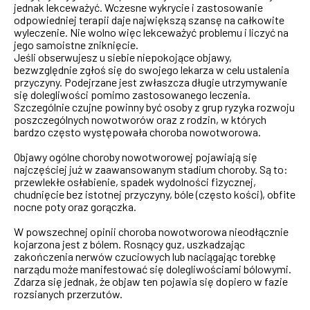
jednak lekceważyć. Wczesne wykrycie i zastosowanie
odpowiedniej terapii daje największą szansę na całkowite
wyleczenie. Nie wolno więc lekceważyć problemu i liczyć na
jego samoistne zniknięcie.
Jeśli obserwujesz u siebie niepokojące objawy,
bezwzględnie zgłoś się do swojego lekarza w celu ustalenia
przyczyny. Podejrzane jest zwłaszcza długie utrzymywanie
się dolegliwości pomimo zastosowanego leczenia.
Szczególnie czujne powinny być osoby z grup ryzyka rozwoju
poszczególnych nowotworów oraz z rodzin, w których
bardzo często występowała choroba nowotworowa.
Objawy ogólne choroby nowotworowej pojawiają się
najczęściej już w zaawansowanym stadium choroby. Są to:
przewlekłe osłabienie, spadek wydolności fizycznej,
chudnięcie bez istotnej przyczyny, bóle (często kości), obfite
nocne poty oraz gorączka.
W powszechnej opinii choroba nowotworowa nieodłącznie
kojarzona jest z bólem. Rosnący guz, uszkadzając
zakończenia nerwów czuciowych lub naciągając torebkę
narządu może manifestować się dolegliwościami bólowymi.
Zdarza się jednak, że objaw ten pojawia się dopiero w fazie
rozsianych przerzutów.