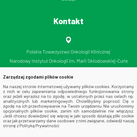
Kontakt
Polskie Towarzystwo Onkologii Klinicznej
Narodowy Instytut Onkologii im. Marii Skłodowskiej-Curie
Państwowy Instytut Badawczy
Zarządzaj zgodami plików cookie
ul. Roentgena 5, 02-781 Warszawa
Na naszej stronie internetowej używamy plików cookies. Korzystamy
tel./faks: 512 606 724
z nich w celu zapewniania odpowiedniego funkcjonowania strony
oraz jeżeli wyrazisz na to zgodę, w ustalonych przez nas celach np.
analitycznych lub marketingowych. Chcielibyśmy poprosić Cię o
zgodę na ich przechowywanie na Twoim urządzeniu. Nie uruchomimy
opcjonalnych plików cookie, zanim ich samodzielnie nie włączysz.
Jeśli chcesz dowiedzieć się więcej w jaki sposób działają pliki cookie
oraz jak przetwarzamy dane osobowe z nimi związane, odwiedź naszą
stronę z Polityką Prywatności