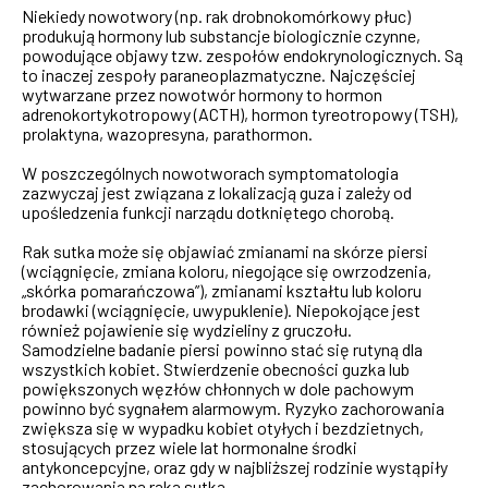
Niekiedy nowotwory (np. rak drobnokomórkowy płuc)
produkują hormony lub substancje biologicznie czynne,
powodujące objawy tzw. zespołów endokrynologicznych. Są
to inaczej zespoły paraneoplazmatyczne. Najczęściej
wytwarzane przez nowotwór hormony to hormon
adrenokortykotropowy (ACTH), hormon tyreotropowy (TSH),
prolaktyna, wazopresyna, parathormon.
W poszczególnych nowotworach symptomatologia
zazwyczaj jest związana z lokalizacją guza i zależy od
upośledzenia funkcji narządu dotkniętego chorobą.
Rak sutka może się objawiać zmianami na skórze piersi
(wciągnięcie, zmiana koloru, niegojące się owrzodzenia,
„skórka pomarańczowa”), zmianami kształtu lub koloru
brodawki (wciągnięcie, uwypuklenie). Niepokojące jest
również pojawienie się wydzieliny z gruczołu.
Samodzielne badanie piersi powinno stać się rutyną dla
wszystkich kobiet. Stwierdzenie obecności guzka lub
powiększonych węzłów chłonnych w dole pachowym
powinno być sygnałem alarmowym. Ryzyko zachorowania
zwiększa się w wypadku kobiet otyłych i bezdzietnych,
stosujących przez wiele lat hormonalne środki
antykoncepcyjne, oraz gdy w najbliższej rodzinie wystąpiły
zachorowania na raka sutka.