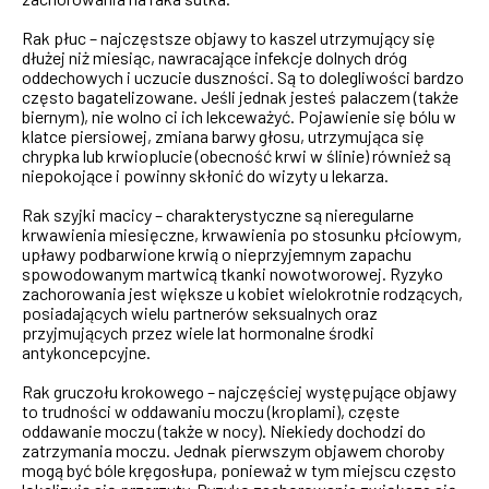
Rak płuc – najczęstsze objawy to kaszel utrzymujący się
dłużej niż miesiąc, nawracające infekcje dolnych dróg
oddechowych i uczucie duszności. Są to dolegliwości bardzo
często bagatelizowane. Jeśli jednak jesteś palaczem (także
biernym), nie wolno ci ich lekceważyć. Pojawienie się bólu w
klatce piersiowej, zmiana barwy głosu, utrzymująca się
chrypka lub krwioplucie (obecność krwi w ślinie) również są
niepokojące i powinny skłonić do wizyty u lekarza.
Rak szyjki macicy – charakterystyczne są nieregularne
krwawienia miesięczne, krwawienia po stosunku płciowym,
upławy podbarwione krwią o nieprzyjemnym zapachu
spowodowanym martwicą tkanki nowotworowej. Ryzyko
zachorowania jest większe u kobiet wielokrotnie rodzących,
posiadających wielu partnerów seksualnych oraz
przyjmujących przez wiele lat hormonalne środki
antykoncepcyjne.
Rak gruczołu krokowego – najczęściej występujące objawy
to trudności w oddawaniu moczu (kroplami), częste
oddawanie moczu (także w nocy). Niekiedy dochodzi do
zatrzymania moczu. Jednak pierwszym objawem choroby
mogą być bóle kręgosłupa, ponieważ w tym miejscu często