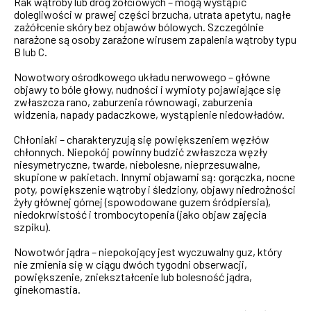
Rak wątroby lub dróg żółciowych – mogą wystąpić
dolegliwości w prawej części brzucha, utrata apetytu, nagłe
zażółcenie skóry bez objawów bólowych. Szczególnie
narażone są osoby zarażone wirusem zapalenia wątroby typu
B lub C.
Nowotwory ośrodkowego układu nerwowego – główne
objawy to bóle głowy, nudności i wymioty pojawiające się
zwłaszcza rano, zaburzenia równowagi, zaburzenia
widzenia, napady padaczkowe, wystąpienie niedowładów.
Chłoniaki – charakteryzują się powiększeniem węzłów
chłonnych. Niepokój powinny budzić zwłaszcza węzły
niesymetryczne, twarde, niebolesne, nieprzesuwalne,
skupione w pakietach. Innymi objawami są: gorączka, nocne
poty, powiększenie wątroby i śledziony, objawy niedrożności
żyły głównej górnej (spowodowane guzem śródpiersia),
niedokrwistość i trombocytopenia (jako objaw zajęcia
szpiku).
Nowotwór jądra – niepokojący jest wyczuwalny guz, który
nie zmienia się w ciągu dwóch tygodni obserwacji,
powiększenie, zniekształcenie lub bolesność jądra,
ginekomastia.