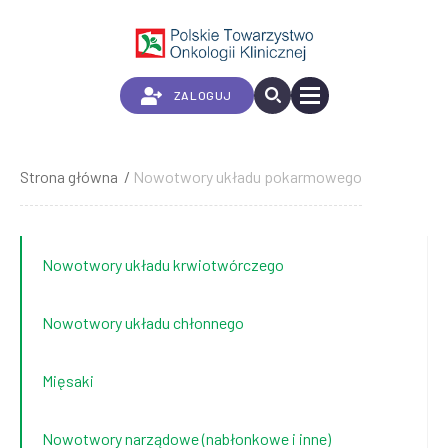
Przejdź
do
treści
ZALOGUJ
Strona główna
Nowotwory układu pokarmowego
Ścieżka
nawigacyjna
Nowotwory układu krwiotwórczego
Nowotwory układu chłonnego
Mięsaki
Nowotwory narządowe (nabłonkowe i inne)