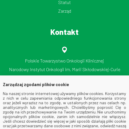
Statut
Zarząd
Kontakt
Polskie Towarzystwo Onkologii Klinicznej
Narodowy Instytut Onkologii im. Marii Skłodowskiej-Curie
Państwowy Instytut Badawczy
Zarządzaj zgodami plików cookie
ul. Roentgena 5, 02-781 Warszawa
Na naszej stronie internetowej używamy plików cookies. Korzystamy
tel./faks: 512 606 724
z nich w celu zapewniania odpowiedniego funkcjonowania strony
oraz jeżeli wyrazisz na to zgodę, w ustalonych przez nas celach np.
analitycznych lub marketingowych. Chcielibyśmy poprosić Cię o
zgodę na ich przechowywanie na Twoim urządzeniu. Nie uruchomimy
opcjonalnych plików cookie, zanim ich samodzielnie nie włączysz.
Jeśli chcesz dowiedzieć się więcej w jaki sposób działają pliki cookie
oraz jak przetwarzamy dane osobowe z nimi związane, odwiedź naszą