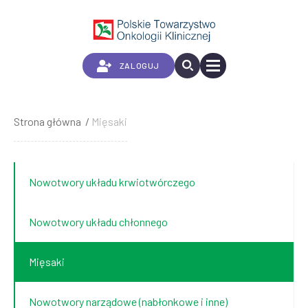
Przejdź
do
treści
ZALOGUJ
Strona główna
Mięsaki
Ścieżka
nawigacyjna
Nowotwory układu krwiotwórczego
Nowotwory układu chłonnego
Mięsaki
Nowotwory narządowe (nabłonkowe i inne)