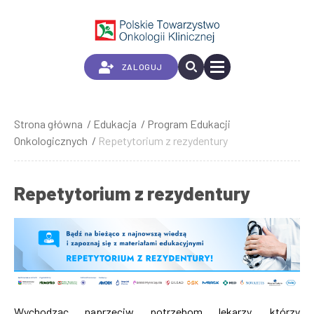
Przejdź
do
treści
ZALOGUJ
Strona główna
Edukacja
Program Edukacji
Ścieżka
Onkologicznych
Repetytorium z rezydentury
nawigacyjna
Repetytorium z rezydentury
Wychodząc naprzeciw potrzebom lekarzy, którzy