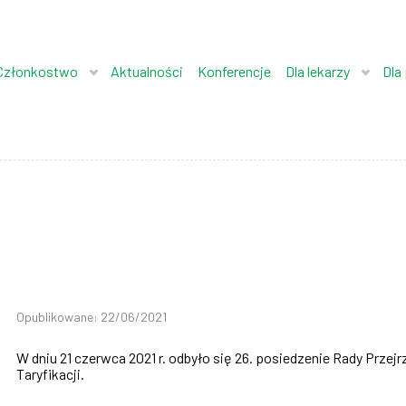
Członkostwo
Aktualności
Konferencje
Dla lekarzy
Dla
Opublikowane: 22/06/2021
W dniu 21 czerwca 2021 r. odbyło się 26. posiedzenie Rady Przej
Taryfikacji.