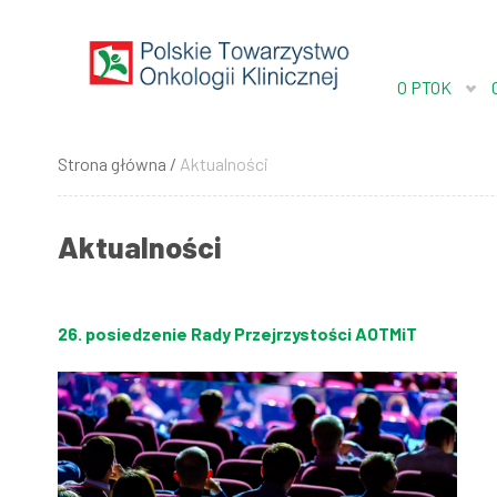
Przejdź
do
treści
O PTOK
Strona główna
Aktualności
Ścieżka
nawigacyjna
Aktualności
26. posiedzenie Rady Przejrzystości AOTMiT