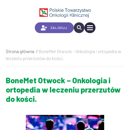
Przejdź
do
treści
ZALOGUJ
Strona główna
BoneMet Otwock – Onkologia i ortopedia w
Ścieżka
leczeniu przerzutów do kości.
nawigacyjna
BoneMet Otwock – Onkologia i
ortopedia w leczeniu przerzutów
do kości.