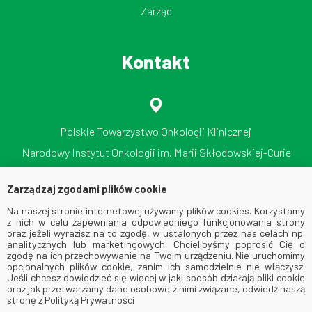
Zarząd
Kontakt
Polskie Towarzystwo Onkologii Klinicznej
Narodowy Instytut Onkologii im. Marii Skłodowskiej-Curie
Państwowy Instytut Badawczy
Zarządzaj zgodami plików cookie
ul. Roentgena 5, 02-781 Warszawa
Na naszej stronie internetowej używamy plików cookies. Korzystamy
tel./faks: 512 606 724
z nich w celu zapewniania odpowiedniego funkcjonowania strony
oraz jeżeli wyrazisz na to zgodę, w ustalonych przez nas celach np.
analitycznych lub marketingowych. Chcielibyśmy poprosić Cię o
zgodę na ich przechowywanie na Twoim urządzeniu. Nie uruchomimy
opcjonalnych plików cookie, zanim ich samodzielnie nie włączysz.
Jeśli chcesz dowiedzieć się więcej w jaki sposób działają pliki cookie
oraz jak przetwarzamy dane osobowe z nimi związane, odwiedź naszą
stronę z Polityką Prywatności