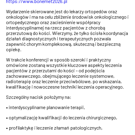
https://www.bonemet2026.pl
Wydarzenie skierowane jest do lekarzy ortopedów oraz
onkologów i ma na celu zbliżenie środowisk onkologicznego i
ortopedycznego oraz zacieśnienie współpracy
interdyscyplinarnej na rzecz pacjentów z chorobą
przerzutową do kości. Wierzymy, że tylko ścisła koordynacja
działań diagnostycznych
i terapeutycznych pozwala
zapewnić chorym kompleksową, skuteczną
i bezpieczną
opiekę.
W trakcie konferencji w sposób szeroki
i praktyczny
omówione zostaną wszystkie kluczowe aspekty leczenia
pacjentów
z przerzutami do kości – od podejścia
zachowawczego, obejmującego leczenie systemowe,
radioterapię oraz leczenie przeciwbólowe, po wskazania,
kwalifikację
i nowoczesne techniki leczenia operacyjnego.
Szczególny nacisk położymy na:
• interdyscyplinarne planowanie terapii,
• optymalizację kwalifikacji do leczenia chirurgicznego,
• profilaktykę i leczenie złamań patologicznych,