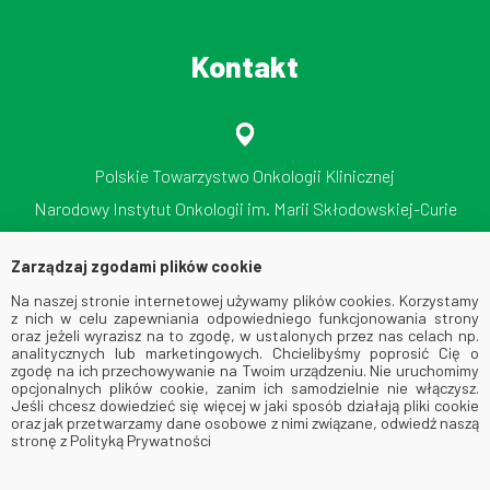
Kontakt
Polskie Towarzystwo Onkologii Klinicznej
Narodowy Instytut Onkologii im. Marii Skłodowskiej-Curie
Państwowy Instytut Badawczy
Zarządzaj zgodami plików cookie
ul. Roentgena 5, 02-781 Warszawa
Na naszej stronie internetowej używamy plików cookies. Korzystamy
tel./faks: 512 606 724
z nich w celu zapewniania odpowiedniego funkcjonowania strony
oraz jeżeli wyrazisz na to zgodę, w ustalonych przez nas celach np.
analitycznych lub marketingowych. Chcielibyśmy poprosić Cię o
zgodę na ich przechowywanie na Twoim urządzeniu. Nie uruchomimy
opcjonalnych plików cookie, zanim ich samodzielnie nie włączysz.
Jeśli chcesz dowiedzieć się więcej w jaki sposób działają pliki cookie
oraz jak przetwarzamy dane osobowe z nimi związane, odwiedź naszą
stronę z Polityką Prywatności