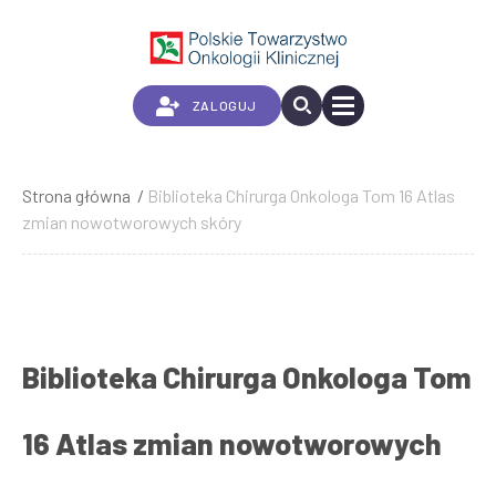
Przejdź
do
treści
ZALOGUJ
Strona główna
Biblioteka Chirurga Onkologa Tom 16 Atlas
Ścieżka
zmian nowotworowych skóry
nawigacyjna
Biblioteka Chirurga Onkologa Tom
16 Atlas zmian nowotworowych