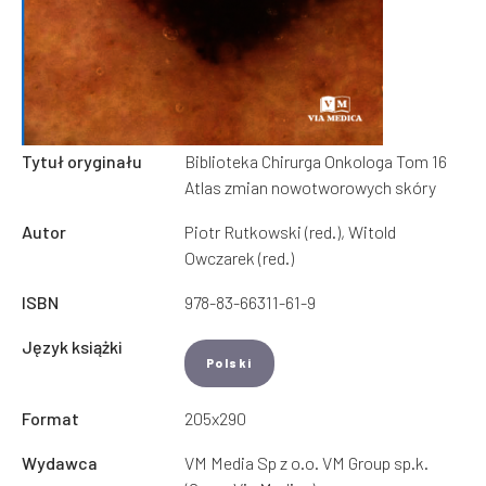
Tytuł oryginału
Biblioteka Chirurga Onkologa Tom 16
Atlas zmian nowotworowych skóry
Autor
Piotr Rutkowski (red.), Witold
Owczarek (red.)
ISBN
978-83-66311-61-9
Język książki
Polski
Format
205x290
Wydawca
VM Media Sp z o.o. VM Group sp.k.