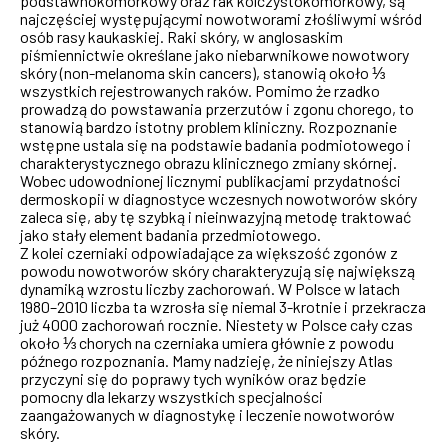
podstawnokomórkowy oraz rak kolczystokomórkowy, są
najczęściej występującymi nowotworami złośliwymi wśród
osób rasy kaukaskiej. Raki skóry, w anglosaskim
piśmiennictwie określane jako niebarwnikowe nowotwory
skóry (non-melanoma skin cancers), stanowią około ⅓
wszystkich rejestrowanych raków. Pomimo że rzadko
prowadzą do powstawania przerzutów i zgonu chorego, to
stanowią bardzo istotny problem kliniczny. Rozpoznanie
wstępne ustala się na podstawie badania podmiotowego i
charakterystycznego obrazu klinicznego zmiany skórnej.
Wobec udowodnionej licznymi publikacjami przydatności
dermoskopii w diagnostyce wczesnych nowotworów skóry
zaleca się, aby tę szybką i nieinwazyjną metodę traktować
jako stały element badania przedmiotowego.
Z kolei czerniaki odpowiadające za większość zgonów z
powodu nowotworów skóry charakteryzują się największą
dynamiką wzrostu liczby zachorowań. W Polsce w latach
1980–2010 liczba ta wzrosła się niemal 3-krotnie i przekracza
już 4000 zachorowań rocznie. Niestety w Polsce cały czas
około ⅓ chorych na czerniaka umiera głównie z powodu
późnego rozpoznania. Mamy nadzieję, że niniejszy Atlas
przyczyni się do poprawy tych wyników oraz będzie
pomocny dla lekarzy wszystkich specjalności
zaangażowanych w diagnostykę i leczenie nowotworów
skóry.