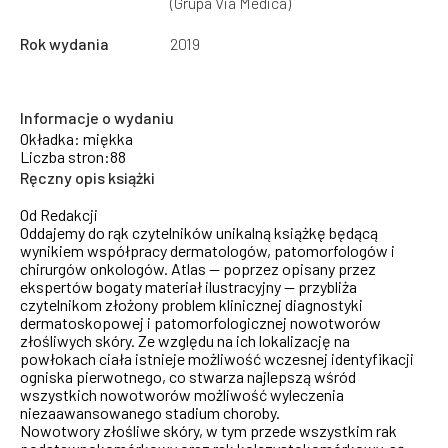
(Grupa Via Medica)
Rok wydania
2019
Informacje o wydaniu
Okładka: miękka
Liczba stron:88
Ręczny opis książki
Od Redakcji
Oddajemy do rąk czytelników unikalną książkę będącą
wynikiem współpracy dermatologów, patomorfologów i
chirurgów onkologów. Atlas — poprzez opisany przez
ekspertów bogaty materiał ilustracyjny — przybliża
czytelnikom złożony problem klinicznej diagnostyki
dermatoskopowej i patomorfologicznej nowotworów
złośliwych skóry. Ze względu na ich lokalizację na
powłokach ciała istnieje możliwość wczesnej identyfikacji
ogniska pierwotnego, co stwarza najlepszą wśród
wszystkich nowotworów możliwość wyleczenia
niezaawansowanego stadium choroby.
Nowotwory złośliwe skóry, w tym przede wszystkim rak