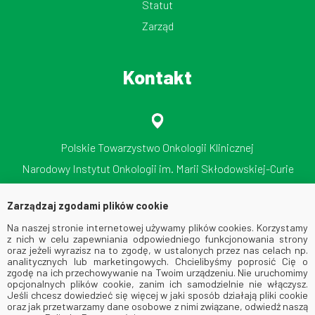
Statut
Zarząd
Kontakt
Polskie Towarzystwo Onkologii Klinicznej
Narodowy Instytut Onkologii im. Marii Skłodowskiej-Curie
Państwowy Instytut Badawczy
Zarządzaj zgodami plików cookie
ul. Roentgena 5, 02-781 Warszawa
Na naszej stronie internetowej używamy plików cookies. Korzystamy
tel./faks: 512 606 724
z nich w celu zapewniania odpowiedniego funkcjonowania strony
oraz jeżeli wyrazisz na to zgodę, w ustalonych przez nas celach np.
analitycznych lub marketingowych. Chcielibyśmy poprosić Cię o
zgodę na ich przechowywanie na Twoim urządzeniu. Nie uruchomimy
opcjonalnych plików cookie, zanim ich samodzielnie nie włączysz.
Jeśli chcesz dowiedzieć się więcej w jaki sposób działają pliki cookie
oraz jak przetwarzamy dane osobowe z nimi związane, odwiedź naszą