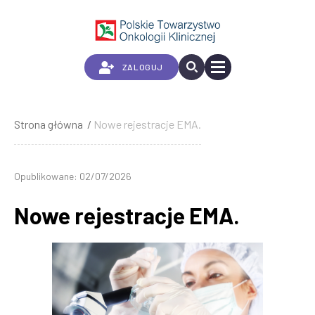
Przejdź
do
treści
ZALOGUJ
Strona główna
Nowe rejestracje EMA.
Ścieżka
nawigacyjna
Opublikowane: 02/07/2026
Nowe rejestracje EMA.