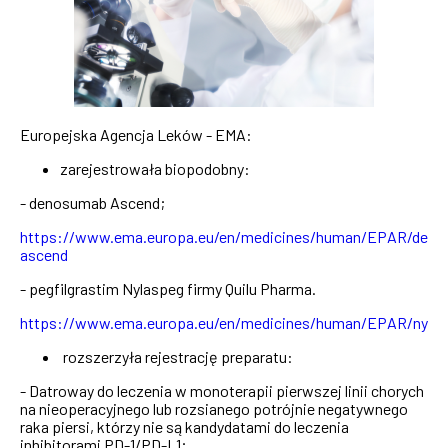
Europejska Agencja Leków - EMA:
zarejestrowała biopodobny:
- denosumab Ascend;
https://www.ema.europa.eu/en/medicines/human/EPAR/den
ascend
- pegfilgrastim Nylaspeg firmy Quilu Pharma.
https://www.ema.europa.eu/en/medicines/human/EPAR/nyla
rozszerzyła rejestrację preparatu:
- Datroway do leczenia w monoterapii pierwszej linii chorych
na nieoperacyjnego lub rozsianego potrójnie negatywnego
raka piersi, którzy nie są kandydatami do leczenia
inhibitorami PD-1/PD-L1;