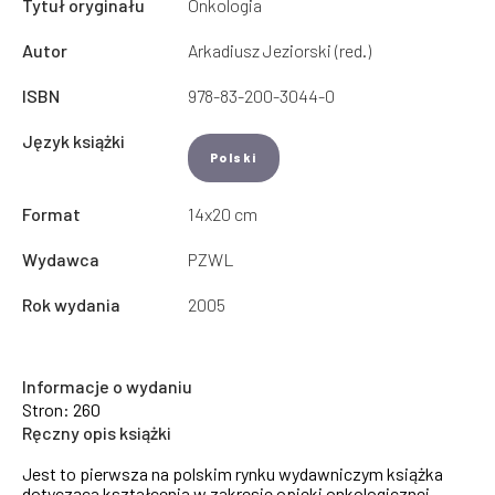
Tytuł oryginału
Onkologia
Autor
Arkadiusz Jeziorski (red.)
ISBN
978-83-200-3044-0
Język książki
Polski
Format
14x20 cm
Wydawca
PZWL
Rok wydania
2005
Informacje o wydaniu
Stron: 260
Ręczny opis książki
Jest to pierwsza na polskim rynku wydawniczym książka
dotycząca kształcenia w zakresie opieki onkologicznej