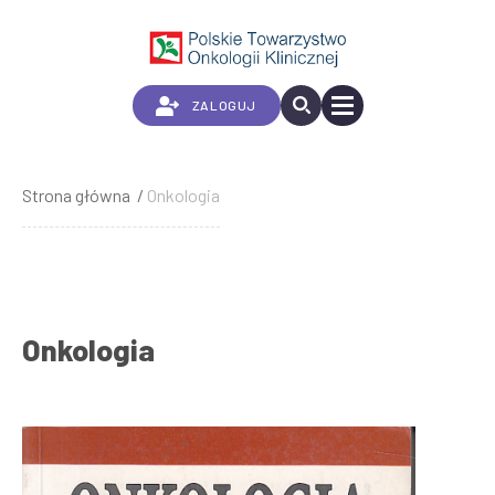
Przejdź
do
treści
ZALOGUJ
Strona główna
Onkologia
Ścieżka
nawigacyjna
Onkologia