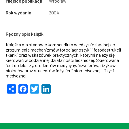
Miejsce publikacji
Wrocław
Rok wydania
2004
Ręczny opis książki
Książka ma stanowić kompendium wiedzy niezbędnej do
zrozumienia mechanizmów fotodiagnostyki i fotodestrukcji
tkanki oraz wskazówek praktycznych, którymi należy się
kierować w codziennej działalności leczniczej. Skierowana
jest do lekarzy, studentów medycyny, inżynierów, fizyków,
biologów oraz studentów inżynierii biomedycznej i fizyki
medycznej
Share
Facebook
Twitter
LinkedIn