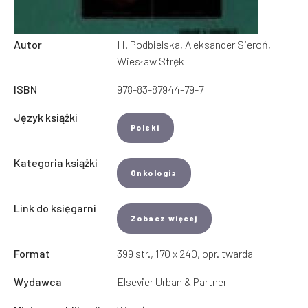
Autor
H. Podbielska, Aleksander Sieroń,
Wiesław Stręk
ISBN
978-83-87944-79-7
Język książki
Polski
Kategoria książki
Onkologia
Link do księgarni
Zobacz więcej
Format
399 str., 170 x 240, opr. twarda
Wydawca
Elsevier Urban & Partner