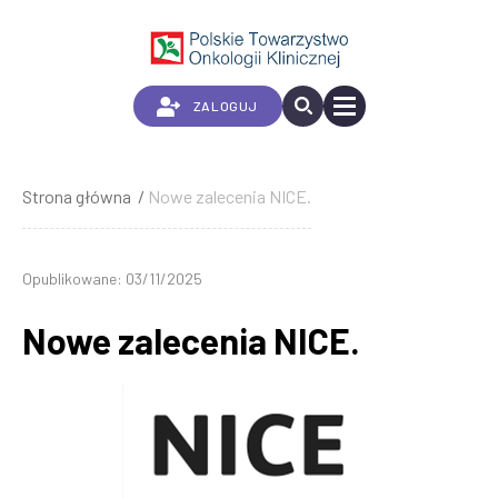
Przejdź
do
treści
ZALOGUJ
Strona główna
Nowe zalecenia NICE.
Ścieżka
nawigacyjna
Opublikowane: 03/11/2025
Nowe zalecenia NICE.