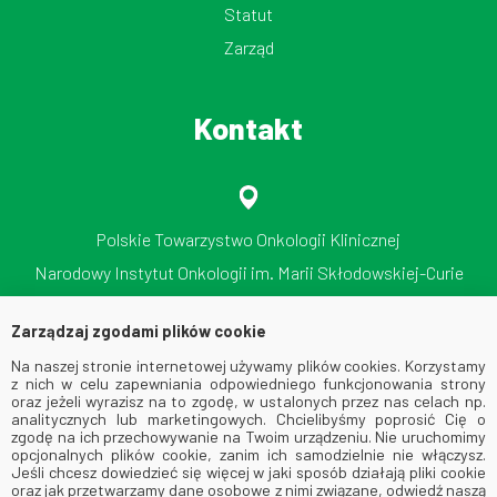
Statut
Zarząd
Kontakt
Polskie Towarzystwo Onkologii Klinicznej
Narodowy Instytut Onkologii im. Marii Skłodowskiej-Curie
Państwowy Instytut Badawczy
Zarządzaj zgodami plików cookie
ul. Roentgena 5, 02-781 Warszawa
Na naszej stronie internetowej używamy plików cookies. Korzystamy
tel./faks: 512 606 724
z nich w celu zapewniania odpowiedniego funkcjonowania strony
oraz jeżeli wyrazisz na to zgodę, w ustalonych przez nas celach np.
analitycznych lub marketingowych. Chcielibyśmy poprosić Cię o
zgodę na ich przechowywanie na Twoim urządzeniu. Nie uruchomimy
opcjonalnych plików cookie, zanim ich samodzielnie nie włączysz.
Jeśli chcesz dowiedzieć się więcej w jaki sposób działają pliki cookie
oraz jak przetwarzamy dane osobowe z nimi związane, odwiedź naszą