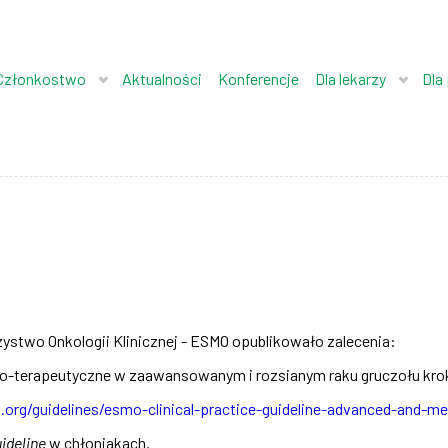
Członkostwo
Aktualności
Konferencje
Dla lekarzy
Dla
ystwo Onkologii Klinicznej - ESMO opublikowało zalecenia:
o-terapeutyczne w zaawansowanym i rozsianym raku gruczołu kr
rg/guidelines/esmo-clinical-practice-guideline-advanced-and-me
uideline
w chłoniakach.