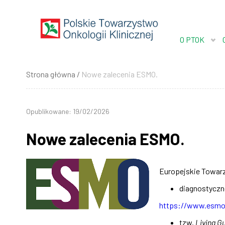
Przejdź
do
treści
O PTOK
Strona główna
Nowe zalecenia ESMO.
Ścieżka
nawigacyjna
Opublikowane: 19/02/2026
Nowe zalecenia ESMO.
Europejskie Towarz
diagnostyczn
https://www.esmo.o
tzw.
Living G