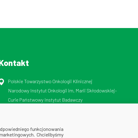
Kontakt
Polskie Towarzystwo Onkologii Klinicznej
Narodowy Instytut Onkologii im. Marii Skłodowskiej-
Curie Państwowy Instytut Badawczy
ul. Roentgena 5, 02-781 Warszawa
tel./faks: 512 606 724
 odpowiedniego funkcjonowania
 marketingowych. Chcielibyśmy