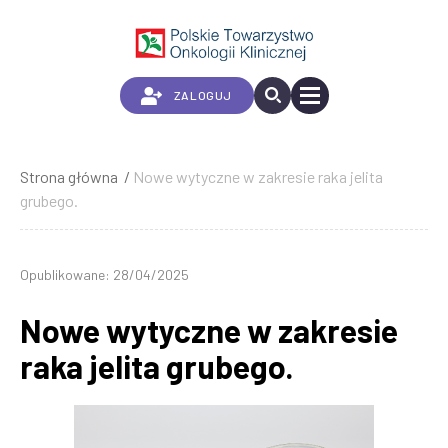
Przejdź
do
treści
ZALOGUJ
Strona główna
Nowe wytyczne w zakresie raka jelita
Ścieżka
grubego.
nawigacyjna
Opublikowane: 28/04/2025
Nowe wytyczne w zakresie
raka jelita grubego.