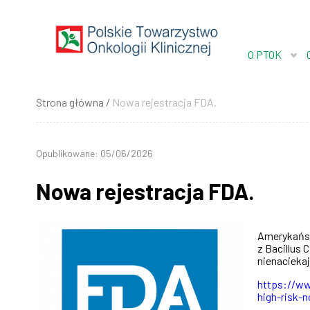
Przejdź
do
treści
O PTOK
Strona główna
Nowa rejestracja FDA.
Ścieżka
nawigacyjna
Opublikowane: 05/06/2026
Nowa rejestracja FDA.
Amerykańsk
z Bacillus
nienacieka
https://ww
high-risk-