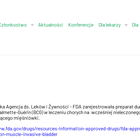
Członkostwo
Aktualności
Konferencje
Dla lekarzy
Dla
a Agencja ds. Leków i Żywności - FDA zarejestrowała preparat
du
 Calmette-Guérin (BCG) w leczeniu chorych na wcześniej nieleczon
jącego mięśniówki.
w.fda.gov/drugs/resources-information-approved-drugs/fda-appr
non-muscle-invasive-bladder