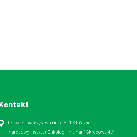
Kontakt
Polskie Towarzystwo Onkologii Klinicznej
Narodowy Instytut Onkologii im. Marii Skłodowskiej-