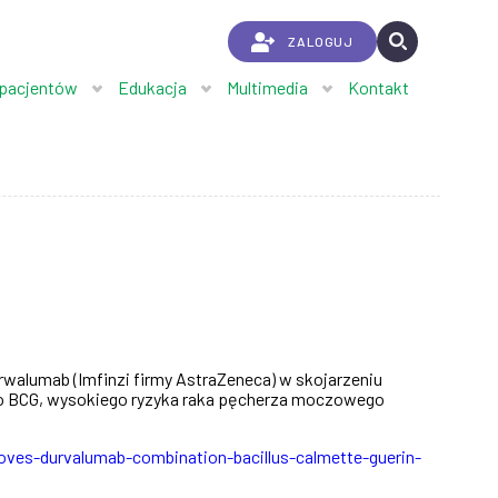
ZALOGUJ
 pacjentów
Edukacja
Multimedia
Kontakt
rwalumab (Imfinzi firmy AstraZeneca) w skojarzeniu
ego BCG, wysokiego ryzyka raka pęcherza moczowego
oves-durvalumab-combination-bacillus-calmette-guerin-