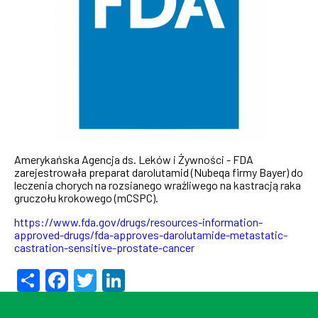
Amerykańska Agencja ds. Leków i Żywności - FDA
zarejestrowała preparat darolutamid (Nubeqa firmy Bayer) do
leczenia chorych na rozsianego wrażliwego na kastracją raka
gruczołu krokowego (mCSPC).
https://www.fda.gov/drugs/resources-information-
approved-drugs/fda-approves-darolutamide-metastatic-
castration-sensitive-prostate-cancer
Share
Facebook
Twitter
LinkedIn