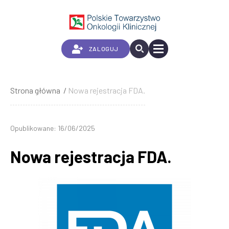
Przejdź
do
treści
ZALOGUJ
Strona główna
Nowa rejestracja FDA.
Ścieżka
nawigacyjna
Opublikowane: 16/06/2025
Nowa rejestracja FDA.