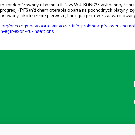
 randomizowanym badaniu III fazy WU-KONG28 wykazano, że sunwo
progresji (PFS) niż chemioterapia oparta na pochodnych platyny, z
stosowany jako leczenie pierwszej linii u pacjentów z zaawanso
rg/oncology-news/oral-sunvozertinib-prolongs-pfs-over-chemothe
h-egfr-exon-20-insertions