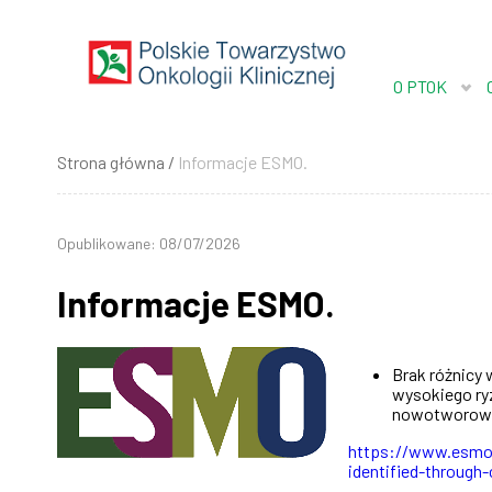
Przejdź
do
treści
O PTOK
Strona główna
Informacje ESMO.
Ścieżka
nawigacyjna
Opublikowane: 08/07/2026
Informacje ESMO.
Brak różnicy
wysokiego ry
nowotworowego
https://www.esmo.
identified-through