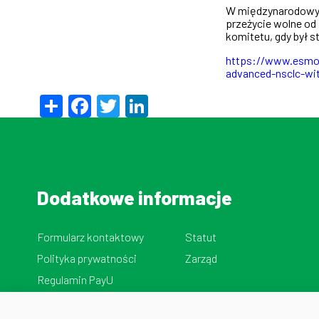
W międzynarodowym,
przeżycie wolne od 
komitetu, gdy był 
https://www.esmo.o
advanced-nsclc-wit
Share
Facebook
Twitter
LinkedIn
Dodatkowe informacje
Formularz kontaktowy
Statut
Polityka prywatności
Zarząd
Regulamin PayU