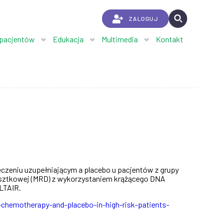
ZALOGUJ
 pacjentów
Edukacja
Multimedia
Kontakt
eczeniu uzupełniającym a placebo u pacjentów z grupy
esztkowej (MRD) z wykorzystaniem krążącego DNA
ALTAIR.
chemotherapy-and-placebo-in-high-risk-patients-