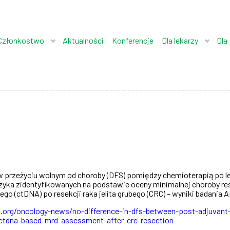
Członkostwo
Aktualności
Konferencje
Dla lekarzy
Dla
 w przeżyciu wolnym od choroby (DFS) pomiędzy chemioterapią po l
zyka zidentyfikowanych na podstawie oceny minimalnej choroby r
 (ctDNA) po resekcji raka jelita grubego (CRC) – wyniki badania 
org/oncology-news/no-difference-in-dfs-between-post-adjuvant-
-ctdna-based-mrd-assessment-after-crc-resection