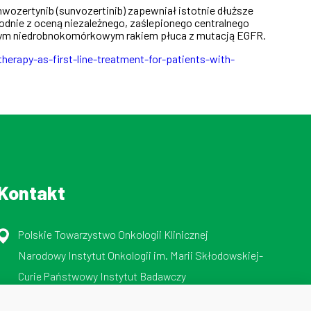
zertynib (sunvozertinib) zapewniał istotnie dłuższe
godnie z oceną niezależnego, zaślepionego centralnego
wanym niedrobnokomórkowym rakiem płuca z mutacją EGFR.
rapy-as-first-line-treatment-for-patients-with-
Kontakt
Polskie Towarzystwo Onkologii Klinicznej
Narodowy Instytut Onkologii im. Marii Skłodowskiej-
Curie Państwowy Instytut Badawczy
ul. Roentgena 5, 02-781 Warszawa