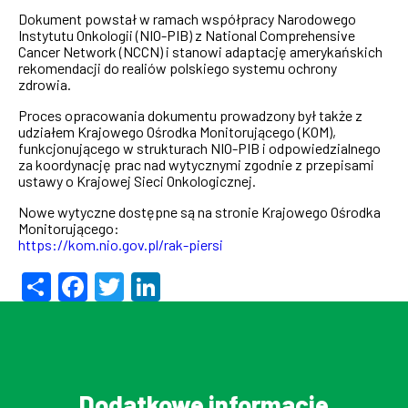
Dokument powstał w ramach współpracy Narodowego
Instytutu Onkologii (NIO-PIB) z National Comprehensive
Cancer Network (NCCN) i stanowi adaptację amerykańskich
rekomendacji do realiów polskiego systemu ochrony
zdrowia.
Proces opracowania dokumentu prowadzony był także z
udziałem Krajowego Ośrodka Monitorującego (KOM),
funkcjonującego w strukturach NIO-PIB i odpowiedzialnego
za koordynację prac nad wytycznymi zgodnie z przepisami
ustawy o Krajowej Sieci Onkologicznej.
Nowe wytyczne dostępne są na stronie Krajowego Ośrodka
Monitorującego:
https://kom.nio.gov.pl/rak-piersi
Share
Facebook
Twitter
LinkedIn
Dodatkowe informacje