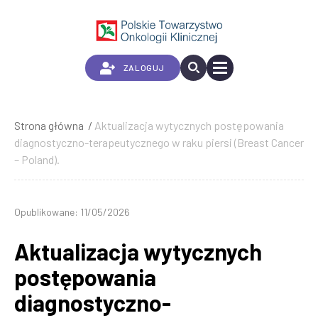
Przejdź
do
treści
ZALOGUJ
Strona główna
Aktualizacja wytycznych postępowania
Ścieżka
diagnostyczno-terapeutycznego w raku piersi (Breast Cancer
nawigacyjna
– Poland).
Opublikowane: 11/05/2026
Aktualizacja wytycznych
postępowania
diagnostyczno-