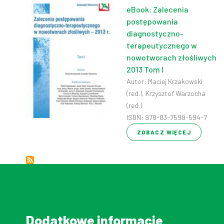
eBook: Zalecenia
postępowania
diagnostyczno-
terapeutycznego w
nowotworach złośliwych
2013 Tom I
Autor: Maciej Krzakowski
(red.), Krzysztof Warzocha
(red.)
ISBN: 978-83-7599-594-7
ZOBACZ WIĘCEJ
Dodatkowe informacje