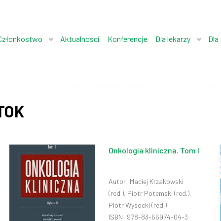
Członkostwo
Aktualności
Konferencje
Dla lekarzy
Dla
PTOK
Onkologia kliniczna. Tom I
Autor: Maciej Krzakowski
(red.), Piotr Potemski (red.),
Piotr Wysocki (red.)
ISBN: 978-83-66974-04-3