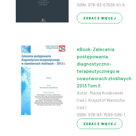
ISBN: 978-83-67638-61-6
ZOBACZ WIĘCEJ
eBook: Zalecenia
postępowania
diagnostyczno-
terapeutycznego w
nowotworach złośliwych
2013 Tom II
Autor: Maciej Krzakowski
(red.), Krzysztof Warzocha
(red.)
ISBN: 978-83-7599-596-1
ZOBACZ WIĘCEJ