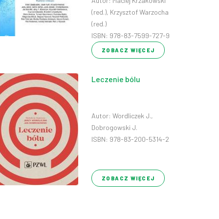
Autor: Maciej Krzakowski
(red.), Krzysztof Warzocha
(red.)
ISBN: 978-83-7599-727-9
ZOBACZ WIĘCEJ
Leczenie bólu
Autor: Wordliczek J.,
Dobrogowski J.
ISBN: 978-83-200-5314-2
ZOBACZ WIĘCEJ