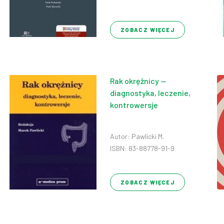
ZOBACZ WIĘCEJ
Rak okrężnicy —
diagnostyka, leczenie,
kontrowersje
Autor: Pawlicki M.
ISBN: 83-88778-91-9
ZOBACZ WIĘCEJ