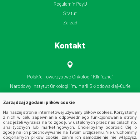
Regulamin PayU
Statut
Zarząd
Kontakt
Polskie Towarzystwo Onkologii Klinicznej
Narodowy Instytut Onkologii im. Marii Skłodowskiej-Curie
Państwowy Instytut Badawczy
Zarządzaj zgodami plików cookie
ul. Roentgena 5, 02-781 Warszawa
Na naszej stronie internetowej używamy plików cookies. Korzystamy
tel./faks: 512 606 724
z nich w celu zapewniania odpowiedniego funkcjonowania strony
oraz jeżeli wyrazisz na to zgodę, w ustalonych przez nas celach np.
analitycznych lub marketingowych. Chcielibyśmy poprosić Cię o
zgodę na ich przechowywanie na Twoim urządzeniu. Nie uruchomimy
opcjonalnych plików cookie, zanim ich samodzielnie nie włączysz.